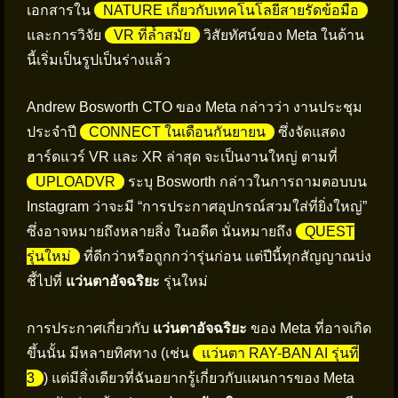
เอกสารใน
NATURE เกี่ยวกับเทคโนโลยีสายรัดข้อมือ
และการวิจัย
VR ที่ล้ำสมัย
วิสัยทัศน์ของ Meta ในด้าน
นี้เริ่มเป็นรูปเป็นร่างแล้ว
Andrew Bosworth CTO ของ Meta กล่าวว่า งานประชุม
ประจำปี
CONNECT ในเดือนกันยายน
ซึ่งจัดแสดง
ฮาร์ดแวร์ VR และ XR ล่าสุด จะเป็นงานใหญ่ ตามที่
UPLOADVR
ระบุ Bosworth กล่าวในการถามตอบบน
Instagram ว่าจะมี “การประกาศอุปกรณ์สวมใส่ที่ยิ่งใหญ่”
ซึ่งอาจหมายถึงหลายสิ่ง ในอดีต นั่นหมายถึง
QUEST
รุ่นใหม่
ที่ดีกว่าหรือถูกกว่ารุ่นก่อน แต่ปีนี้ทุกสัญญาณบ่ง
ชี้ไปที่
แว่นตาอัจฉริยะ
รุ่นใหม่
การประกาศเกี่ยวกับ
แว่นตาอัจฉริยะ
ของ Meta ที่อาจเกิด
ขึ้นนั้น มีหลายทิศทาง (เช่น
แว่นตา RAY-BAN AI รุ่นที่
3
) แต่มีสิ่งเดียวที่ฉันอยากรู้เกี่ยวกับแผนการของ Meta