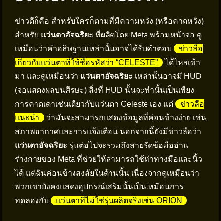
ข่าวดีก็คือ สำหรับใครก็ตามที่มีความหวัง (หรือคาดหวัง)
สำหรับ
แว่นตาอัจฉริยะ
ที่ผลิตโดย Meta พร้อมหน้าจอ ดู
เหมือนว่าคำอธิษฐานเหล่านั้นอาจได้รับคำตอบ
ข่าวลือ
เกี่ยวกับแว่นตาที่ใช้ชื่อรหัสว่า “CELESTE”
ได้ไหลเข้า
มา และดูเหมือนว่า
แว่นตาอัจฉริยะ
เหล่านั้นอาจมี HUD
(จอแสดงผลบนศีรษะ) สิ่งที่ HUD นั้นจะทำนั้นเป็นเพียง
การคาดเดาเช่นเดียวกับแว่นตา Celeste เอง แต่
ข่าวลือ
แนะนำ
ว่ามันจะสามารถแสดงข้อมูลที่ค่อนข้างง่าย เช่น
สภาพอากาศและการแจ้งเตือน นอกจากนี้ยังมีข่าวลือว่า
แว่นตาอัจฉริยะ
รุ่นต่อไปจะรวมถึงสายรัดข้อมืออ่าน
ร่างกายของ Meta ที่ช่วยให้สามารถใช้ท่าทางมือและนิ้ว
ได้ แต่ฉันค่อนข้างสงสัยในด้านนั้น เนื่องจากดูเหมือนว่า
พวกเขายังคงแสดงอุปกรณ์เสริมนั้นเป็นเหมือนการ
ทดลองกับ
แว่นตาที่ไม่ใช่รุ่นผลิตจริงเช่น ORION