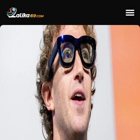
ข่าวป
ข่าวต่างป