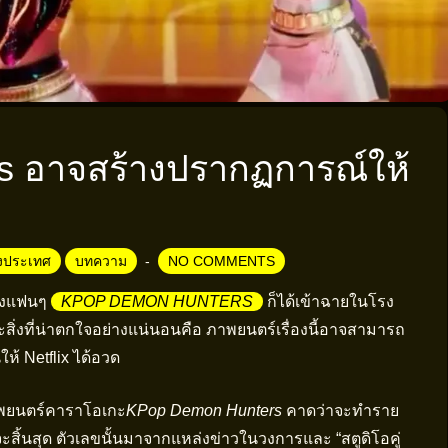
 อาจสร้างปรากฏการณ์ให้
างประเทศ
บทความ
NO COMMENTS
ของแฟนๆ
KPOP DEMON HUNTERS
ก็ได้เข้าฉายในโรง
ะสิ่งที่น่าตกใจอย่างแน่นอนคือ ภาพยนตร์เรื่องนี้อาจสามารถ
ห้ Netflix ได้อวด
ยนตร์คาราโอเกะ
KPop Demon Hunters
คาดว่าจะทำราย
สิ้นสุด ตัวเลขนั้นมาจากแหล่งข่าวในวงการและ “สตูดิโอคู่