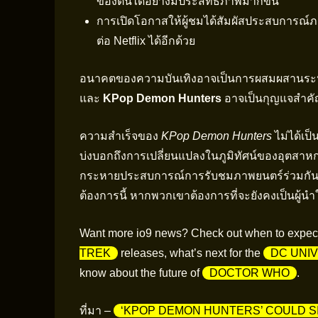
ของตนได้อย่างมีประสิทธิภาพมากขึ้น
การเปิดโอกาสให้ผู้ชมได้สัมผัสประสบการณ์
ต่อ Netflix ได้อีกด้วย
อนาคตของความบันเทิงอาจเป็นการผสมผสานระห
และ
KPop Demon Hunters
อาจเป็นกุญแจสำคัญท
ความสำเร็จของ
KPop Demon Hunters
ไม่ได้เป็
บ่งบอกถึงการเปลี่ยนแปลงในภูมิทัศน์ของอุตสาหก
กระหายประสบการณ์การรับชมภาพยนตร์ร่วมกัน แ
ต้องการนี้ หากพวกเขาต้องการที่จะยังคงเป็นผู้
Want more io9 news? Check out when to expect
TREK
releases, what’s next for the
DC UNIV
know about the future of
DOCTOR WHO
.
ที่มา –
‘KPOP DEMON HUNTERS’ COULD SI