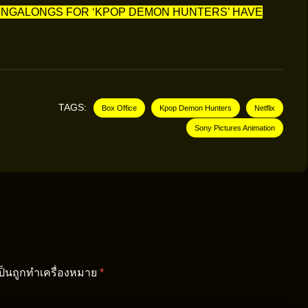
SINGALONGS FOR ‘KPOP DEMON HUNTERS’ HAVE
TAGS:
Box Office
Kpop Demon Hunters
Netflix
Sony Pictures Animation
เป็นถูกทำเครื่องหมาย
*