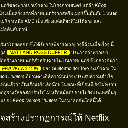
ภาพยนตร์ของพวกเขาเข้าฉายในโรงภาพยนตร์ แต่ถ้า
KPop
 นี่จะเป็นครั้งแรกที่ภาพยนตร์จากสตรีมเมอร์ขึ้นอันดับ 1 บนจอ
กาเหนือ AMC เป็นเพียงแห่งเดียวที่ไม่ได้ฉาย และ
เมื่อต้นสัปดาห์
์มาโดยตลอด ซึ่งได้รับการพิจารณาอย่างถี่ถ้วนเมื่อเร็วๆ นี้
ngs
MATT AND ROSS DUFFER
ประกาศว่าพวกเขา
ื่อสร้างภาพยนตร์สำหรับฉายในโรงภาพยนตร์ ซึ่งกล่าวกันว่า
FRANKENSTEIN
ของ Guillermo del Toro จะเข้าฉายใน
on Hunters
ที่บ้านต่างก็คิดว่ามันน่าจะประสบความสำเร็จ
นแล้วว่าเป็นเรื่องจริงเล็กน้อย ในขณะที่เขียนนี้ ยังไม่ทราบ
วงฤดูรางวัลออสการ์หรือไม่ หรือแม้แต่ขยายไปยังประเทศอื่นๆ
นตัมของ
KPop Demon Hunters
ในอนาคตอันใกล้นี้ได้
สร้างปรากฏการณ์ให้ Netflix