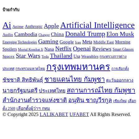
ป้ายกำกับ
Ai
Artificial Intelligence
Apple
Anthropic
Anime
Donald Trump
Elon Musk
Cambodia
China
Audio
Chatgpt
Gaming
Google
Meta
Morning
Emerging Technologies
Middle East
Iran
Openai
Netflix
Reviews
Spoilers
Nasa
Smart Glasses
Mortal Kombat Ii
Star Wars
Thailand
Usa
Wearables
Spacex
Tesla
กระทรวงการต่าง
กรุงเทพมหานคร
ประเทศ
กระทรวงมหาดไทย
การเลือกตั้ง
ชายแดนไทย กัมพูชา
ชัชชาติ สิทธิพันธุ์
ตะวันออกกลาง
สถานการณ์ไทย กัมพูชา
นายกรัฐมนตรี
ประเทศไทย
สำนักงานตำรวจแห่งชาติ
อนุทิน ชาญวีรกูล
เลือก
เชียงใหม่
เลือกตั้งผู้ว่าฯ กทม
ตั้ง 2569
© Copyright 2025
LALIKABET
UFABET
All Rights Reserved.