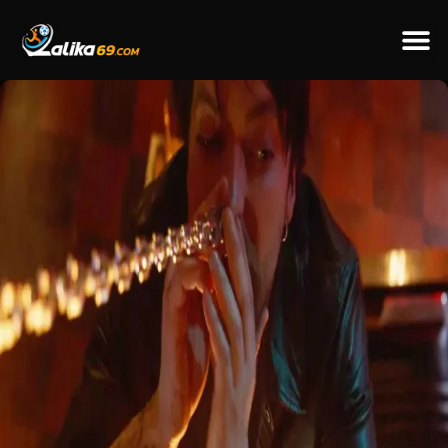
ข่าวป
ข่าวต่างป