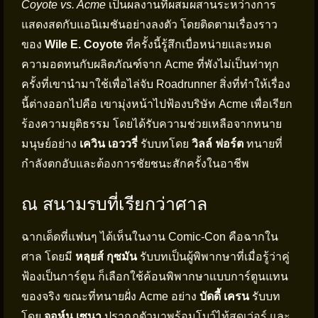
Coyote vs. Acme
เป็นผลงานที่ผสมผสานระหว่างการ
แสดงสดกับแอนิเมชันอย่างลงตัว โดยติดตามเรื่องราว
ของ
Wile E. Coyote
ที่ครั้งนี้รู้สึกเบื่อหน่ายและหมด
ความอดทนกับผลิตภัณฑ์จาก Acme ที่พังไม่เป็นท่าทุก
ครั้งที่เขานำมาใช้เพื่อไล่จับ Roadrunner สิ่งที่ทำให้เรื่อง
นี้ต่างออกไปคือ เขามุ่งหน้าไปฟ้องบริษัท Acme เพื่อเรียก
ร้องความยุติธรรม โดยได้รับความช่วยเหลือจากทนาย
มนุษย์อย่าง
เควิน เอววรี่
รับบทโดย
วิลล์ ฟอร์ต
ทนายที่
กำลังตกอับและต้องการชัยชนะสักครั้งในอาชีพ
ณ สนามรบที่เรียกว่าศาล
ฉากเด็ดที่แฟนๆ ได้เห็นในงาน Comic-Con คือฉากใน
ศาล โดยมี
หลุยส์ กุซมัน
รับบทเป็นผู้พิพากษาที่เมื่อรู้ว่าคู่
ฟ้องเป็นการ์ตูน ก็เลือกใช้ค้อนพิพากษาแบบการ์ตูนแทน
ของจริง ขณะที่ทนายฝั่ง Acme อย่าง
บัดดี้ เครน
รับบท
โดย
จอห์น เซนา
ปรากฏตัวมาพร้อมโบว์ไท้สุดเว่อร์ และ