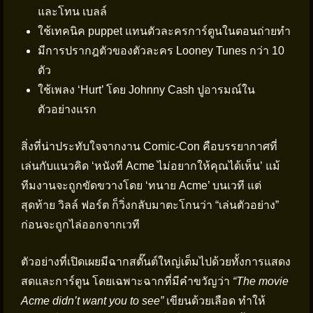
และโทน เบลล์
ใช้เทคนิค puppet แทนตัวละครการ์ตูนในตอนถ่ายทำ
มีการปรากฎตัวของตัวละคร Looney Tunes กว่า 10
ตัว
ใช้เพลง ‘Hurt’ โดย Johnny Cash ปูอารมณ์ใน
ตัวอย่างแรก
สิ่งที่น่าประทับใจจากงาน Comic-Con คือบรรยากาศที่
เล่นกับแนวคิด ‘หนังที่ Acme ไม่อยากให้คุณได้เห็น’ แม้
ทีมงานจะถูกขัดขวางโดย ‘ทนาย Acme’ บนเวที แต่
สุดท้าย วิลล์ ฟอร์ต ก็วิ่งกลับมาตะโกนว่า “เล่นตัวอย่าง”
ก่อนจะถูกไล่ออกจากเวที
ตัวอย่างที่เปิดเผยมีฉากสตั๊นต์ใหญ่เต็มไปด้วยทั้งการแสดง
สดและการ์ตูน โดยเฉพาะฉากที่มีคำขวัญว่า
“The movie
Acme didn’t want you to see”
เขียนด้วยเลือด ทำให้