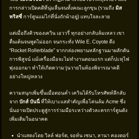
การกล่าวเปิดคดีที่นุ่มลื่นจนทั้งคณะลูกขุน (รวมถึง
มิส
พริสซี่
การ์ตูนแม่ไก่ที่นั่งถักผ้าอยู่) แทบใจละลาย
แต่เมื่อถึงคิวของเควิน เอววรี่ ทุกอย่างกลับล้มเหลว เขา
ตื่นเต้นจนพูดไม่ออก จนกระทั่ง Wile E. Coyote ดึง
“Rocket Rollerblade” จากกล่องพยานหลักฐานมาผลักดัน
การพิสูจน์ แม้เครื่องมือจะไม่ทำงานตอนแรก แต่ก็ปะทุไฟ
พุ่งออกมา ทำให้เกิดความวุ่นวายในห้องพิจารณาคดี
อย่างใหญ่หลวง
ความสนุกเพิ่มขึ้นเมื่อตอนค่ำ เควินได้รับโทรศัพท์ลึกลับ
จาก
บักส์ บันนี่
ที่ให้เบาะแสสำคัญเพื่อโค่นล้ม Acme ซึ่ง
นั่นอาจเปิดประตูสู่การร่วมมือระหว่างตัวละครการ์ตูนดัง
เพิ่มเติมในอนาคต
นำแสดงโดย วิลล์ ฟอร์ต, จอห์น เซนา, ลานา คองดอร์