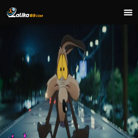
ข่าวป
ข่าวต่างป