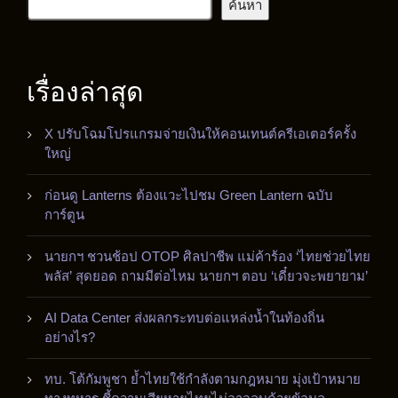
ค้นหา
เรื่องล่าสุด
X ปรับโฉมโปรแกรมจ่ายเงินให้คอนเทนต์ครีเอเตอร์ครั้ง
ใหญ่
ก่อนดู Lanterns ต้องแวะไปชม Green Lantern ฉบับ
การ์ตูน
นายกฯ ชวนช้อป OTOP ศิลปาชีพ แม่ค้าร้อง ‘ไทยช่วยไทย
พลัส’ สุดยอด ถามมีต่อไหม นายกฯ ตอบ ‘เดี๋ยวจะพยายาม’
AI Data Center ส่งผลกระทบต่อแหล่งน้ำในท้องถิ่น
อย่างไร?
ทบ. โต้กัมพูชา ย้ำไทยใช้กำลังตามกฎหมาย มุ่งเป้าหมาย