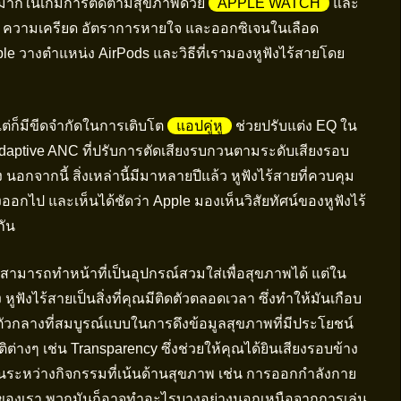
อย่างมากในเกมการติดตามสุขภาพด้วย
APPLE WATCH
และ
วามเครียด อัตราการหายใจ และออกซิเจนในเลือด
pple วางตำแหน่ง AirPods และวิธีที่เรามองหูฟังไร้สายโดย
ต่ก็มีขีดจำกัดในการเติบโต
แอปคู่หู
ช่วยปรับแต่ง EQ ใน
 Adaptive ANC ที่ปรับการตัดเสียงรบกวนตามระดับเสียงรอบ
ง นอกจากนี้ สิ่งเหล่านี้มีมาหลายปีแล้ว หูฟังไร้สายที่ควบคุม
างออกไป และเห็นได้ชัดว่า Apple มองเห็นวิสัยทัศน์ของหูฟังไร้
กัน
ณสามารถทำหน้าที่เป็นอุปกรณ์สวมใส่เพื่อสุขภาพได้ แต่ใน
ูฟังไร้สายเป็นสิ่งที่คุณมีติดตัวตลอดเวลา ซึ่งทำให้มันเกือบ
วกลางที่สมบูรณ์แบบในการดึงข้อมูลสุขภาพที่มีประโยชน์
ติต่างๆ เช่น Transparency ซึ่งช่วยให้คุณได้ยินเสียงรอบข้าง
ต่ในระหว่างกิจกรรมที่เน้นด้านสุขภาพ เช่น การออกกำลังกาย
กายของเรา พวกมันก็อาจทำอะไรบางอย่างนอกเหนือจากการเล่น