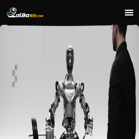
ข่าวป
ข่าวต่างป