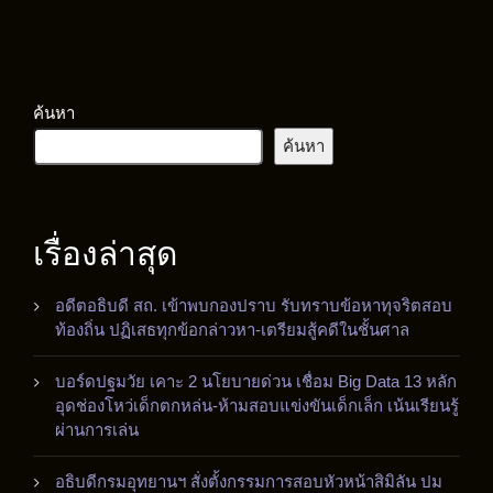
ค้นหา
ค้นหา
เรื่องล่าสุด
อดีตอธิบดี สถ. เข้าพบกองปราบ รับทราบข้อหาทุจริตสอบ
ท้องถิ่น ปฏิเสธทุกข้อกล่าวหา-เตรียมสู้คดีในชั้นศาล
บอร์ดปฐมวัย เคาะ 2 นโยบายด่วน เชื่อม Big Data 13 หลัก
อุดช่องโหว่เด็กตกหล่น-ห้ามสอบแข่งขันเด็กเล็ก เน้นเรียนรู้
ผ่านการเล่น
อธิบดีกรมอุทยานฯ สั่งตั้งกรรมการสอบหัวหน้าสิมิลัน ปม