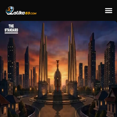
ข่าวป
ข่าวต่างป