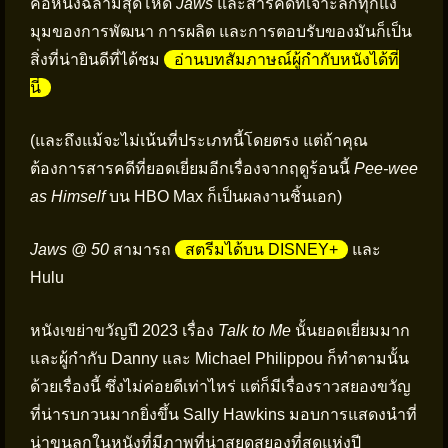
คือหนังฉลามสุดโหด
Jaws
และสารคดีที่เจาะลึกทุกแง่
มุมของการพัฒนา การผลิต และการตอบรับของมันก็เป็น
สิ่งที่น่ายินดีที่ได้ชม
อ่านบทสัมภาษณ์ผู้กำกับหนังได้ที่
นี่
(และถึงแม้จะไม่เน้นที่ประเภทนี้โดยตรง แต่ถ้าคุณ
ต้องการสารคดีที่ยอดเยี่ยมอีกเรื่องจากฤดูร้อนนี้
Pee-wee
as Himself
บน HBO Max ก็เป็นผลงานชิ้นเอก)
Jaws @ 50
สามารถ
สตรีมได้บน DISNEY+
และ
Hulu
หนังเขย่าขวัญปี 2023 เรื่อง
Talk to Me
นั้นยอดเยี่ยมมาก
และผู้กำกับ Danny และ Michael Philippou ก็ทำตามนั้น
ด้วยเรื่องนี้ ซึ่งไม่ค่อยดีเท่าไหร่ แต่ก็มีเรื่องราวสยองขวัญ
ที่น่ารบกวนมากยิ่งขึ้น Sally Hawkins มอบการแสดงนำที่
น่าขนลุกในหนังที่มีภาพที่น่าสยดสยองที่สุดแห่งปี