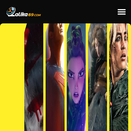
ข่าวป
ข่าวต่างป