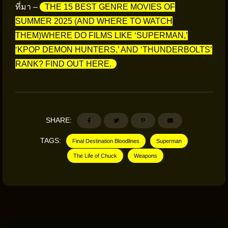
ที่มา –
THE 15 BEST GENRE MOVIES OF
SUMMER 2025 (AND WHERE TO WATCH
THEM)WHERE DO FILMS LIKE ‘SUPERMAN,’
‘KPOP DEMON HUNTERS,’ AND ‘THUNDERBOLTS’
RANK? FIND OUT HERE.
SHARE:
TAGS:
Final Destination Bloodlines
Superman
The Life of Chuck
Weapons