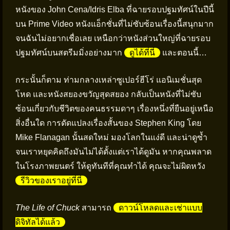
หนังของ John Cena/Idris Elba ที่ฉายรอบปฐมทัศน์ในปีนี้
บน Prime Video หนังแอ็กชั่นที่ไม่ซับซ้อนเรื่องนี้สนุกมาก
จนฉันไม่อยากเชื่อเลย เหนือกว่าหนังส่วนใหญ่ที่ฉายรอบ
ปฐมทัศน์บนสตรีมมิ่งอย่างมาก
ดูได้ที่นี่
และตอนนี้…
กระนั้นก็ตาม ท่ามกลางเหล่าซูเปอร์ฮีโร่ แอนิเมชั่นสุด
โหด และหนังสยองขวัญสุดสยอง กลับเป็นหนังที่ไม่ซับ
ซ้อนเกี่ยวกับชีวิตของคนธรรมดาๆ เรื่องหนึ่งที่ยืนอยู่เหนือ
สิ่งอื่นใด การดัดแปลงเรื่องสั้นของ Stephen King โดย
Mike Flanagan นั้นสดใหม่ มองโลกในแง่ดี และน่าดูซ้ำ
จนเราหยุดคิดถึงมันไม่ได้ตั้งแต่เราได้ดูมัน หากคุณพลาด
ในโรงภาพยนตร์ ให้ดูทันทีที่คุณทำได้ คุณจะไม่ผิดหวัง
รีวิวของเราอยู่ที่นี่
The Life of Chuck
สามารถ
ดาวน์โหลดและเช่าแบบ
ดิจิทัลได้แล้ว