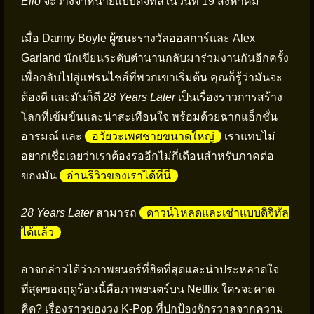
Elio
จะวางจำหน่ายแบบดิจิทัลในวันที่ 19 สิงหาคม
เมื่อ Danny Boyle ผู้ชนะรางวัลออสการ์และ Alex
Garland นักเขียนระดับตำนานกลับมาร่วมงานกันอีกครั้ง
เพื่อกลับไปสู่แฟรนไชส์ที่พวกเขาเริ่มต้น คุณก็รู้ว่ามันจะ
ต้องดี และมันก็ดี
28 Years Later
เป็นเรื่องราวการสร้าง
โลกที่เข้มข้นและน่าสะเทือนใจ พร้อมด้วยฉากแอ็กชั่น
อารมณ์ และ
อวัยวะเพศชายขนาดใหญ่
เราแทบไม่
อยากเชื่อเลยว่าเราต้องรออีกไม่กี่เดือนสำหรับภาคต่อ
ของมัน
อ่านรีวิวของเราได้ที่นี่
28 Years Later
สามารถ
ดาวน์โหลดและเช่าแบบดิจิทัล
ได้แล้ว
อาจกล่าวได้ว่าภาพยนตร์ที่ฮิตที่สุดและน่าประหลาดใจ
ที่สุดของฤดูร้อนนี้คือภาพยนตร์บน Netflix ใครจะคาด
คิด? เรื่องราวของวง K-Pop ที่ปกป้องจักรวาลจากความ