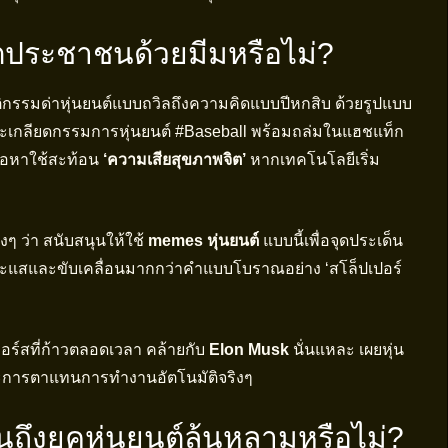
ตประชาชนด้วยมีมหรือไม่?
ฤติกรรมด่าหุ่นยนต์แบบถวิลถึงความคิดแบบปีหกสิบ ด้วยรูปแบบ
ย์จะเกลียดกรรมการหุ่นยนต์ #Baseball พร้อมถล่มในแฮชแท็ก
ื้อหาใช้สะท้อน
‘ความเสียสุขภาพจิต’
หากเทคโนโลยีเริ่ม
ๆ ว่า สนับสนุนให้ใช้
memes หุ่นยนต์
แบบนี้เพื่อจุดประเด็น
าพดึงกระแสและขับเคลื่อนมากกว่าคำแบบโบราณอย่าง ‘สโล็ปเปอร์
เกอร์สที่ก้าวตลอดเวลา คล้ายกับ
Elon Musk
นั่นแหละ เผยหุ่น
มตระการตาแทนการทำงานอัตโนมัติจริงๆ
จนถึงยุคหุ่นยนต์ล้นหลามหรือไม่?