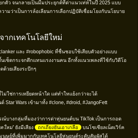
ยกตัว จนกลายเป็นมีมประยุกต์ที่ด่าแนวเท่ห์ในปี 2025 แบบ
ีความว่าเป็นการล้อเลียนการเลือกปฏิบัติเชื่อมโยงกับนโยบาย
มจากเทคโนโลยีใหม่
lanker และ #robophobic ที่ชื่นชอบใช้เสียบตัวอย่างแบบ
์ขึ้นเช็ดกระจกตึกแทนแรงงานคน อีกทั้งแนวเพลงที่ใช้กับวิดีโอ
ืดด้วยเสียงระบึกๆ
ม่ใช่การเหยียดหน้าใด แต่ทำใหแย้งกว่าจะได้
ด์ Star Wars เข้ามาทั้ง #clone, #droid, #JangoFett
จารณ์บางกลุ่มที่มองว่าการด่าหุ่นยนต์บน TikTok เป็นการถอด
ุคใหม่’
ยังมีเสียง
ถกเถียงยันเอาเกลือ
บนโซเชียลเน็ตเวิร์ค
นุษย์ที่เพิ่มมากกับเทคโนโลยีหุ่นยนต์ระดับสัมผัสได้