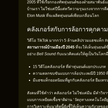
2005 ที่ใช้เรียกกองทัพหุ่นยนต์ของฝ่ายสมาพันธ์แ
บ้านเรา ไม่ใช่แค่ปีนี้แต่ทวีความรุนแรงจากการต
Elon Musk ที่จะผลิตหุ่นยนต์เพียบเกลื่อนโลก
คลังเกอร์สกับการล้อการคุกคา
วิดีโอ TikTok มากกว่า 5 ล้านคลิปรวมแฮชแท็ก #c
สถานการณ์บ้านเมืองปี 2045
ที่จะให้เห็นหุ่นยนต
อย่าง
Bell Sound
กับแนวคิดแต่งให้ดูเป็นวันโลกม
15 วิดีโอคลังเกอร์ส ที่ด่าหุ่นยนต์แยกประเภท
ความตลกขบขันแบบการล้อประเพณีปี 1950 ที่ไ
มีแฮชแท็กยอดนิยมที่ผูกกับคลังเกอร์ส ยืมเทรน
สังคมที่ใช้คำว่า คลังเกอร์ส ไม่ใช่แค่มีม มีคำวิ
แบบการเหยียดเชื้อชาติผ่าน
‘วัตถุทางเทคโนโลยีย
การวิเคราะห์แนวคิดนี้ยังชี้ให้เห็นความกังวลของม