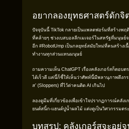
อยากลองยุทธศาสตร์ดักจิ
ปัจจุบันนี้ TikTok กลายเป็นแพลตฟอร์มที่สร้างพ
ที่คล้ายๆ ช่วงเบสบอลลีกเมเจอร์ในสหรัฐที่มนุษ
อีก #RobotUmp เป็นกลยุทธ์สมัยใหม่ที่คนสร้างเน
ทำงานทุกส่วนแทนมนุษย์
ถามความเห็น ChatGPT เรื่องคลังเกอร์สก็ตอบตรง
ได้เร็วดี แค่นี้ก็ชี้ให้เห็นว่าศัพท์นี้มีพลานุภ
ส’ (Sloppers) ที่ไว้ด่าคนติด AI เกินไป
ลองดูมีมที่เกี่ยวข้องเพื่อเข้าใจปรากฏการณ์คลัง
ยนต์สนิ้ก-แฮนด์ปูน้ำผลไม้ แต่งดูเป็นวิศวกรร
บทสรุป: คลังเกอร์สจะอยู่