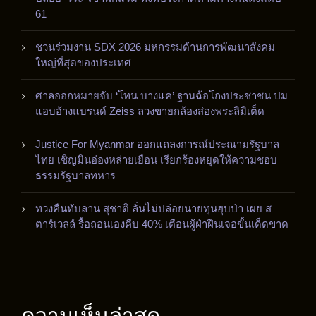
61
ชวนร่วมงาน SDX 2026 มหกรรมด้านการพัฒนาสังคม
ใหญ่ที่สุดของประเทศ
ศาลออกหมายจับ ‘โทน บางแค’ ฐานฉ้อโกงประชาชน ปม
แอบอ้างแบรนด์ Zeiss ลวงขายกล้องส่องพระลิมิเต็ด
Justice For Myanmar ออกแถลงการณ์ประณามรัฐบาล
ไทย เชิญมินอ่องหล่ายเยือน เรียกร้องหยุดให้ความชอบ
ธรรมรัฐบาลทหาร
ทวงคืนทับลาน สุชาติ ลั่นไม่ปล่อยนายทุนฮุบป่า เผย ส
ตาร์เวลล์ รื้อถอนเองคืบ 40% เตือนผู้ฝ่าฝืนเจอขั้นเด็ดขาด
ความเห็นล่าสุด