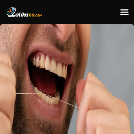
ข่าวป
ข่าวต่างป