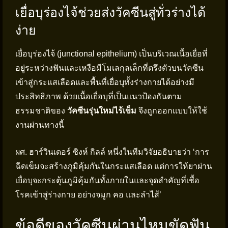
เยื่อบุร่องไจ้ช่วยส่งวัคซีนสู่ทั่วร่างได้
ง่าย
เยื่อบุร่องไจ้ (junctional epithelium) เป็นบริเวณเนื้อเยื่อที่
อยู่ระหว่างฟันและเหงือมีโมเลกุลเล็กที่ตรึงตัวบนวัคซีน
เข้าสู่กระแสเลือดและพื้นที่เยื่อบุทั้งร่างกายได้อย่างมี
ประสิทธิภาพ ด้วยเนื้อเยื่อบุที่เป็นแนวป้องกันตาม
ธรรมชาติของ
วัคซีนรุ่นใหม่ไร้เข็ม
จึงถูกออกแบบให้ใช้
งานผ่านทางนี้
ผศ. ฮาร์วินเดอร์ ซิงห์ กิลล์ หนึ่งในทีมวิจัยอธิบายว่า ‘การ
ฉีดเข็มจะสร้างภูมิคุ้มกันในกระแสเลือด แต่การให้ยาผ่าน
เยื่อบุจะกระตุ้นภูมิคุ้มกันทั้งภายในและจุดสำคัญที่เชื้อ
โรคเข้าสู่ร่างกาย อย่างจมูก คอ และลำไส้’
ข้อดีของวัคซีนผ่านไหมขัดฟัน