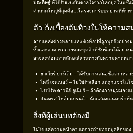
ประดิษฐ์
ที่ได้รับแรงบันดาลใจจากโลกยุคใหม่ซึ่
คำถามใหญ่ที่สุดคือ…ใครจะมารับบทบาทที่ท้าทา
ตัวเก็งเบื้องต้นที่วงในให้ความ
จากแหล่งข่าวหลายแห่ง ตัวท็อปที่ถูกพูดถึงอย่าง
ซึ้งและสามารถถ่ายทอดบุคลิกที่ซับซ้อนได้อย่างน
อาจสะท้อนภาพลักษณ์สวนทางกับความคาดหมายของ
ฮาเวียร์ บาร์เด็ม – ได้รับการเสนอชื่อจากหลา
ไคลี่ เจนเนอร์ – ไม่ใช่ตัวเลือก แต่ถูกแซวในโซ
โรเบิร์ต ดาวนีย์ จูเนียร์ – ถ้าต้องการมุมมองแ
อันเดรส โฮล์มแบรนด์ – นักแสดงเดนมาร์กที่ห
สิ่งที่ผู้เล่นบทต้องมี
ไม่ใช่แค่ความหน้าตา แต่การถ่ายทอดบุคลิกของ