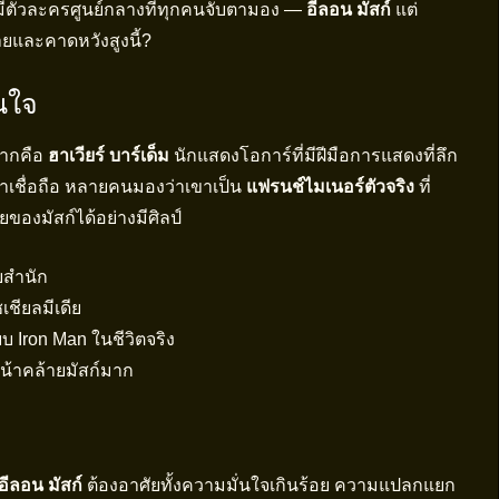
งมีตัวละครศูนย์กลางที่ทุกคนจับตามอง —
อีลอน มัสก์
แต่
ยและคาดหวังสูงนี้?
สนใจ
มากคือ
ฮาเวียร์ บาร์เด็ม
นักแสดงโอการ์ที่มีฝีมือการแสดงที่ลึก
่าเชื่อถือ หลายคนมองว่าเขาเป็น
แฟรนช์ไมเนอร์ตัวจริง
ที่
มัสก์ได้อย่างมีศิลป์
ยสำนัก
เชียลมีเดีย
บบ Iron Man ในชีวิตจริง
น้าคล้ายมัสก์มาก
อีลอน มัสก์
ต้องอาศัยทั้งความมั่นใจเกินร้อย ความแปลกแยก