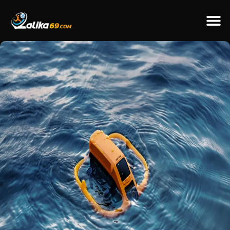
ข่าวป
ข่าวต่างป