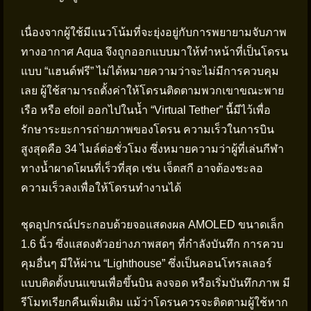
เนื่องจากผู้ใช้มีแนวโน้มที่จะยุ่งอยู่กับการพยายามจับภาพ
ทางอากาศ Aqua จึงถูกออกแบบมาให้ทำหน้าที่เป็นโดรน
แบบ “แฮนด์ฟรี” ไม่ได้หมายความว่าจะไม่มีการควบคุม
เลย ผู้ใช้สามารถตั้งค่าให้โดรนติดตามพวกเขาขณะพาย
เรือ หรือ efoil ออกไปในน้ำ “Virtual Tether” นี้มีไว้เพื่อ
รักษาระยะการถ่ายภาพของโดรน ความเร็วในการบิน
สูงสุดคือ 34 ไมล์ต่อชั่วโมง ซึ่งหมายความว่าผู้ที่เล่นกีฬา
ทางน้ำผาดโผนที่เร็วที่สุด เช่น เจ็ตสกี อาจต้องชะลอ
ความเร็วลงเพื่อให้โดรนทำงานได้
ชุดอุปกรณ์ประกอบด้วยจอแสดงผล AMOLED ขนาดเล็ก
1.6 นิ้ว ซึ่งแสดงตัวอย่างภาพสดๆ ที่กำลังบันทึก การควบ
คุมอื่นๆ มีให้ผ่าน “Lighthouse” ซึ่งเป็นคอนโทรลเลอร์
แบบติดตั้งบนแขนเพื่อขึ้นบิน ลงจอด หรือเริ่มบันทึกภาพ มี
รีโมทเรียกคืนเพิ่มเติม แม้ว่าโดรนควรจะติดตามผู้ใช้หาก