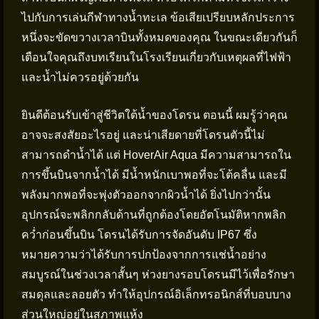
ไปกับการเล่นกีฬาทางน้ำทะเล ข้อเสียเปรียบหลักประการ
หนึ่งจะขัดขวางเวลาบินทั้งหมดของคุณ ในขณะเดียวกันก็
เตือนใจคุณถึงบทเรียนในโรงเรียนเกี่ยวกับเหตุผลที่ไฟฟ้า
และน้ำไม่ควรอยู่ด้วยกัน
ยินดีต้อนรับเข้าสู่ชีวิตใต้น้ำของโดรน ตอนนี้ ผมรู้ว่าคุณ
อาจจะสงสัยอะไรอยู่ และน่าเสียดายที่โดรนตัวนี้ไม่
สามารถดำน้ำได้ แต่ HoverAir Aqua มีความสามารถใน
การขึ้นบินจากน้ำได้ มีน้ำหนักเบาพอที่จะโต้คลื่น และมี
พลังมากพอที่จะพุ่งตัวออกจากผิวน้ำได้ ยิ่งไปกว่านั้น
อุปกรณ์จะพลิกกลับด้านที่ถูกต้องโดยอัตโนมัติหากพลิก
คว่ำก่อนขึ้นบิน โดรนได้รับการจัดอันดับ IP67 ซึ่ง
หมายความว่าได้รับการปกป้องจากการแช่น้ำอย่าง
สมบูรณ์ในช่วงเวลาสั้นๆ ห่วงยางรอบโดรนมีไว้เพื่อรักษา
สมดุลและลอยตัว ทำให้อุปกรณ์อิเล็กทรอนิกส์ที่บอบบาง
ส่วนใหญ่อยู่ในสภาพแห้ง