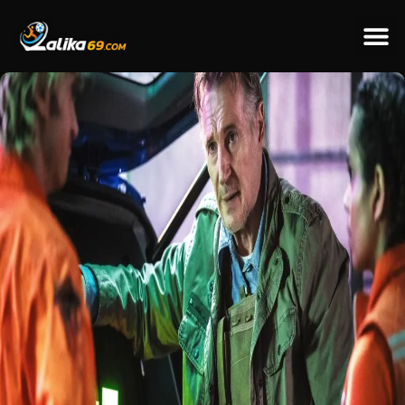
ข่าวป
ข่าวต่างป