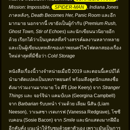
Mission: Impossible,
SPIDER-MAN
,
Indiana Jones
ภาคหลังๆ,
Death Becomes Her, Panic Room
และอีก
มากมาย นอกจากนี้ เขายังเป็นผู้กำกับ (
Premium Rush,
Ghost Town, Stir of Echoes
) และนักเขียนนวนิยายอีก
ด้วย เรียกได้ว่าเป็นบุคคลที่สร้างสรรค์ผลงานหลากหลาย
และเป็นผู้เขียนบทหลักของภาพยนตร์ไซไฟตลกสยองเรื่อง
ใหม่ล่าสุดที่มีชื่อว่า
Cold Storage
หนังสือเรื่องนี้วางจำหน่ายเมื่อปี 2019 และตอนนี้เคปป์ได้
นำมาดัดแปลงเป็นบทภาพยนตร์ พร้อมดึงดูดนักแสดงชื่อ
ดังมาร่วมงานมากมาย โจ คีรี (Joe Keery) จาก
Stranger
Things
และ จอร์จิน่า แคมป์เบล (Georgina Campbell)
จาก
Barbarian
รับบทนำ ร่วมด้วย เลียม นีสัน (Liam
Neeson), วาเนสซา เรดเกรฟ (Vanessa Redgrave), โซซี
เบคอน (Sosie Bacon) จาก
Smile
และนักแสดงมากฝีมือ
อีกคับคั่ง แนะนำให้รับชมด้วยตาตัวเอง เพราะมันเป็นการ