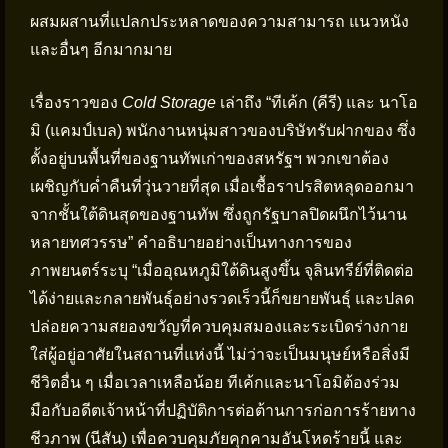
ผสมผสานที่แปลกประหลาดของความสามารถ แนวหนัง
และอื่นๆ อีกมากมาย
เรื่องราวของ
Cold Storage
เล่าถึง “ทีเค้ก (คีรี) และ นาโอ
มิ (แคมป์เบล) พนักงานหนุ่มสาวของบริษัทรับฝากของ ซึ่ง
ตั้งอยู่บนพื้นที่ของฐานทัพเก่าของสหรัฐฯ พวกเขาต้อง
เผชิญกับค่ำคืนที่วุ่นวายที่สุด เมื่อเชื้อราปรสิตหลุดออกมา
จากชั้นใต้ดินสุดของฐานทัพ ซึ่งถูกรัฐบาลปิดผนึกไว้นาน
หลายทศวรรษ” คำอธิบายอย่างเป็นทางการของ
ภาพยนตร์ระบุ “เมื่ออุณหภูมิใต้ดินสูงขึ้น จุลินทรีย์ที่ติดต่อ
ได้ง่ายและกลายพันธุ์อย่างรวดเร็วนี้ก็ขยายพันธุ์ และปลด
ปล่อยความสยองขวัญที่ควบคุมสมองและระเบิดร่างกาย
ใส่ผู้อยู่อาศัยในสถานที่แห่งนี้ ไม่ว่าจะเป็นมนุษย์หรือสิ่งมี
ชีวิตอื่น ๆ เมื่อเวลาเหลือน้อย ทีเค้กและนาโอมิต้องร่วม
มือกับอดีตเจ้าหน้าที่ปฏิบัติการต่อต้านการก่อการร้ายทาง
ชีวภาพ (นีสัน) เพื่อควบคุมภัยคุกคามอันโหดร้ายนี้ และ