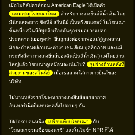
เมื่อไม่กี่สัปดาห์ก่อน American Eagle ได้เปิดตัว
แคมเปญโฆษณาใหม่
สำหรับกางเกงยีนส์สีน้ำเงิน โดย
มีนักแสดงสาว ซิดนีย์ สวีนนีย์ เป็นพรีเซนเตอร์ ในโฆษณา
ชิ้นหนึ่ง สวีนนีย์พูดถึงเรื่องพันธุกรรมอย่างแปลก
ประหลาด (เธอพูดว่า “ยีนถูกส่งต่อจากพ่อแม่สู่ลูกหลาน
มักจะกำหนดลักษณะต่างๆ เช่น สีผม บุคลิกภาพ และแม้
กระทั่งสีตา กางเกงยีนส์ของฉันเป็นสีน้ำเงิน”) แต่โดยส่วน
ใหญ่แล้ว โฆษณาดูเหมือนจะเน้นไปที่
รูปร่างด้านหลังที่
สวยงามของสวีนนีย์
เมื่อเธอสวมใส่กางเกงยีนส์ของ
บริษัท
ไม่นานหลังจากโฆษณากางเกงยีนส์ออกอากาศ
อินเทอร์เน็ตก็แทบจะคลั่งไปตามๆ กัน
TikToker คนหนึ่ง
เปรียบเทียบโฆษณา
กับ
“โฆษณาชวนเชื่อของนาซี” และในไม่ช้า NPR ก็ได้