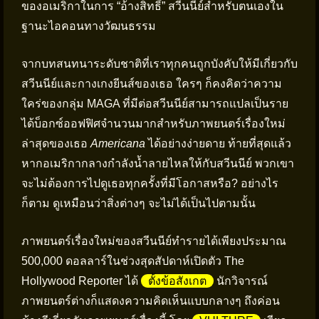
ของอเมริกาในการ “อ้างสิทธิ์” สวีนนีย์สำหรับตนเองใน
ฐานะไอคอนทางวัฒนธรรม
จากบทสนทนาระดับชาติที่เราทุกคนถูกบังคับให้มีเกี่ยวกับ
สวีนนีย์และกางเกงยีนส์ของเธอ ใครๆ ก็คงคิดว่าความ
ใคร่ของกลุ่ม MAGA ที่มีต่อสวีนนีย์สามารถแปลเป็นราย
ได้บ็อกซ์ออฟฟิศจำนวนมากสำหรับภาพยนตร์เรื่องใหม่
ล่าสุดของเธอ
Americana
ได้อย่างง่ายดาย ท้ายที่สุดแล้ว
หากอเมริกากลางกำลังน้ำลายไหลให้กับสวีนนีย์ พวกเขา
จะไม่ต้องการไปดูเธอทุกครั้งที่มีโอกาสหรือ? อย่างไร
ก็ตาม ดูเหมือนว่าสิ่งต่างๆ จะไม่ได้เป็นไปตามนั้น
ภาพยนตร์เรื่องใหม่ของสวีนนีย์ทำรายได้เพียงประมาณ
500,000 ดอลลาร์ในช่วงสุดสัปดาห์เปิดตัว The
Hollywood Reporter ได้
ตั้งข้อสังเกต
นักวิจารณ์
ภาพยนตร์ต่างก็แสดงความคิดเห็นแบบกลางๆ ถึงค่อน