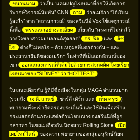
ขนานนาม
ว่าเป็น “แคมเปญโฆษณาที่ก่อให้เกิดการ
วิพากษ์วิจารณ์นับพัน” CNN
ถาม
ว่าอเมริกา “ได้เรียน
รู้อะไร” จาก “สถานการณ์” ของสวีนนีย์ Vox ใช้เหตุการณ์
นี้เพื่อ
พรรณนาอย่างละเอียด
เกี่ยวกับ “มรดกที่ไม่น่าไว้
วางใจของสาวผมบลอนด์สุดฮอต”
ดร. ฟิล
และ
ลิซ
โซ
ต่างก็ไม่พอใจ – ด้วยเหตุผลที่แตกต่างกัน – และ
ประธานาธิบดีของอเมริกา ในท่าทีที่เป็นเอกลักษณ์ของ
เขา
ออกแถลงการณ์ที่เต็มไปด้วยการสะกดผิด โดยเรียก
โฆษณาของ “SIDNEY” ว่า “HOTTEST”
ในขณะเดียวกัน ผู้ที่มีชื่อเสียงในกลุ่ม MAGA จำนวนมาก
(รวมถึง
เจ.ดี. แวนซ์
, ชาร์ลี เคิร์ก และ
เท็ด ครูซ
)
พยายามที่จะเข้ายึดครองประเด็นนี้ และใช้มันเพื่อสร้าง
กระแสต่อต้านกระแสต่อต้านโฆษณาของสวีนนีย์ที่ถูก
กล่าวหา ในขณะเดียวกัน นิตยสาร Rolling Stone
เปิด
เผยไทม์ไลน์
ของความพยายามของกลุ่มอนุรักษ์นิยม