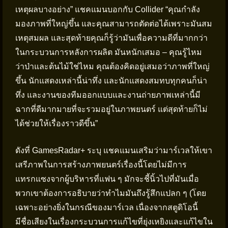
เหตุผลบางอย่าง” แชคแมนบอกกับ Collider “คุณกำลัง
มองภาพที่ใหญ่ขึ้น และคุณสามารถตัดต่อได้เพราะมันสม
เหตุสมผล และสุดท้ายคุณก็รู้ว่ามันเพื่อความดีที่มากกว่า
ในกระบวนการหลังการผลิต มันหนักเสมอ – คุณรู้ไหม
ว่าป่าและต้นไม้ใช่ไหม คุณต้องคิดอยู่เสมอว่าภาพที่ใหญ่
ขึ้น นักแสดงเหล่านี้น่าทึ่ง และนักแสดงสมทบทุกคนก็น่า
ทึ่ง และงานของทีมออกแบบและงานถ่ายภาพเหล่านี้มี
ฉากที่ดีมากมายที่จะรวมอยู่ในภาพยนตร์ แต่สุดท้ายก็ไม่
ได้ช่วยให้เรื่องราวดีขึ้น”
ดังที่ GamesRadar+ ระบุ แชคแมนเสริมว่ามาร์เวลให้เขา
เสรีภาพในการสร้างภาพยนตร์เรื่องนี้โดยไม่มีการ
แทรกแซงจากผู้บริหารที่แฟน ๆ มักจะชี้นิ้วไปที่มันเมื่อ
พวกเขาต้องการอธิบายว่าทำไมมันถึงรู้สึกแปลก ๆ (โดย
เฉพาะอย่างยิ่งในกรณีของมาร์เวล เนื่องจากสตูดิโอนี้
มีชื่อเสียงในเรื่องกระบวนการแก้ไขที่ยุ่งเหยิงและแก้ไขใน