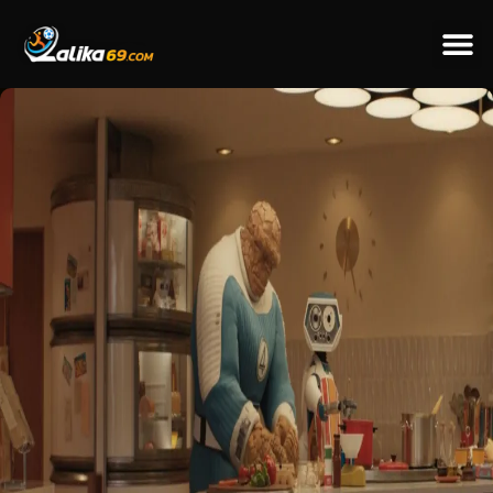
ข่าวป
ข่าวต่างป