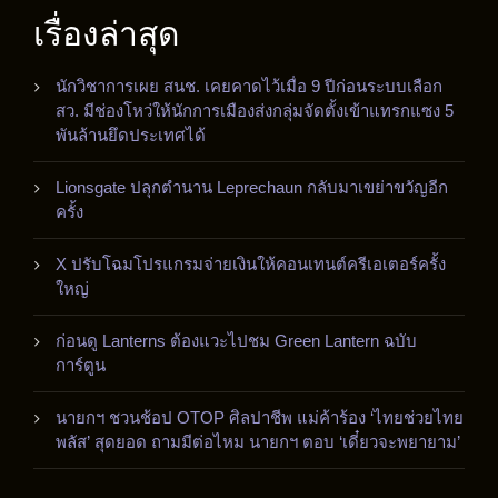
เรื่องล่าสุด
นักวิชาการเผย สนช. เคยคาดไว้เมื่อ 9 ปีก่อนระบบเลือก
สว. มีช่องโหว่ให้นักการเมืองส่งกลุ่มจัดตั้งเข้าแทรกแซง 5
พันล้านยึดประเทศได้
Lionsgate ปลุกตำนาน Leprechaun กลับมาเขย่าขวัญอีก
ครั้ง
X ปรับโฉมโปรแกรมจ่ายเงินให้คอนเทนต์ครีเอเตอร์ครั้ง
ใหญ่
ก่อนดู Lanterns ต้องแวะไปชม Green Lantern ฉบับ
การ์ตูน
นายกฯ ชวนช้อป OTOP ศิลปาชีพ แม่ค้าร้อง ‘ไทยช่วยไทย
พลัส’ สุดยอด ถามมีต่อไหม นายกฯ ตอบ ‘เดี๋ยวจะพยายาม’