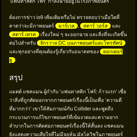
‘แฟนทาสติก โฟร์’ กำลังฉายอยู่ในโรงภาพยนตร์
ต้องการข่าว io9 เพิ่มเติมหรือไม่ ตรวจสอบว่าเมื่อใดที่
คาดว่าจะมีภาพยนตร์
มาร์เวล
,
สตาร์ วอร์ส
และ
สตาร์ เทรค
เรื่องใหม่ ๆ จะออกฉาย และสิ่งที่จะเกิดขึ้น
ต่อไปสำหรับ
จักรวาล DC บนภาพยนตร์และโทรทัศน์
และทุกอย่างที่คุณต้องรู้เกี่ยวกับอนาคตของ
ดอกเตอร์
ฮู
สรุป
แมตต์ แชคแมน ผู้กำกับ ‘แฟนทาสติก โฟร์: ก้าวแรก’ เชื่อ
ว่าสิ่งที่ถูกตัดออกจากภาพยนตร์เรื่องนี้เป็นเพื่อ ‘ความดี
ที่มากกว่า’ เขาให้สัมภาษณ์กับ Collider และพูดถึง
กระบวนการแก้ไขภาพยนตร์ที่เข้มงวดและความยาก
ลำบากในการตัดต่อภาพยนตร์เรื่องนี้ให้สั้นลง แชคแมน
ยังแสดงความเสียใจที่ไม่มีจอห์น มัลโควิชในภาพยนตร์