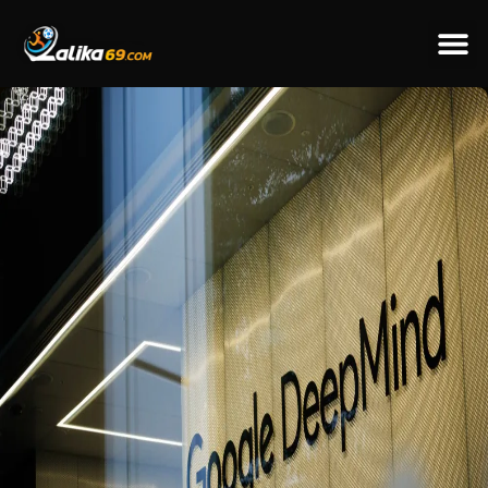
ข่าวป
ข่าวต่างป