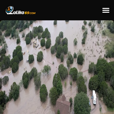
ข่าวป
ข่าวต่างป