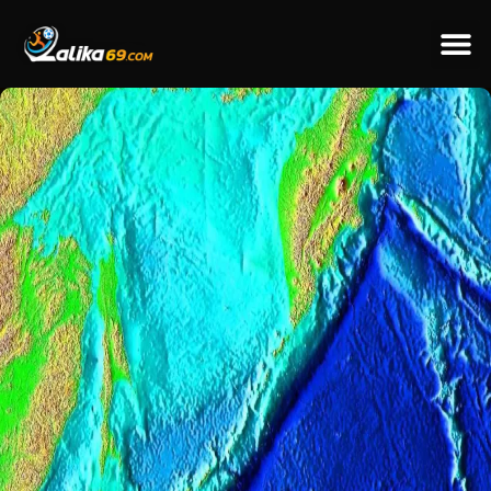
ข่าวป
ข่าวต่างป