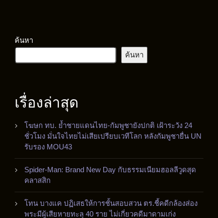
ค้นหา
ค้นหา
เรื่องล่าสุด
โฆษก ทบ. ย้ำชายแดนไทย-กัมพูชายังปกติ เฝ้าระวัง 24
ชั่วโมง มั่นใจไทยไม่เสียเปรียบเวทีโลก หลังกัมพูชายื่น UN
รับรอง MOU43
Spider-Man: Brand New Day กับธรรมเนียมฮอลลีวูดสุด
คลาสสิก
โทน บางแค ปฏิเสธให้การชั้นสอบสวน ตร.ชี้คดีกล้องส่อง
พระมีผู้เสียหายทะลุ 40 ราย ไม่เกี่ยวคดีมาดามเก่ง