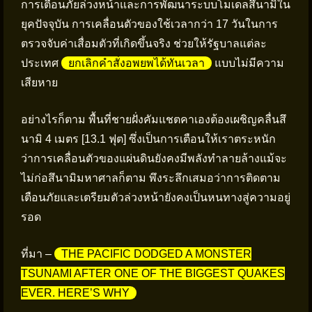
การเตือนภัยล่วงหน้าและการพัฒนาระบบโมเดลสึนามิใน
ยุคปัจจุบัน การเคลื่อนตัวของใช้เวลากว่า 17 วันในการ
ตรวจจับค่าเสื่อมตัวที่เกิดขึ้นจริง ช่วยให้รัฐบาลแต่ละ
ประเทศ
ยกเลิกคำสั่งอพยพได้ทันเวลา
แบบไม่มีความ
เสียหาย
อย่างไรก็ตาม พื้นที่ชายฝั่งคัมแชตคาเองต้องเผชิญคลื่นสึ
นามิ 4 เมตร [13.1 ฟุต] ซึ่งเป็นการเตือนให้เราตระหนัก
ว่าการเคลื่อนตัวของแผ่นดินยังคงมีพลังทำลายล้างแม้จะ
ไม่ก่อสึนามิมหาศาลก็ตาม พึงระลึกเสมอว่าการติดตาม
เตือนภัยและเตรียมตัวล่วงหน้ายังคงเป็นหนทางสู่ความอยู่
รอด
ที่มา –
THE PACIFIC DODGED A MONSTER
TSUNAMI AFTER ONE OF THE BIGGEST QUAKES
EVER. HERE’S WHY