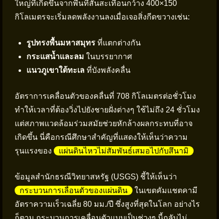
ใหญ่ที่เกิดขึ้นจากพื้นที่สั่นสะเทือนกว้าง 400×150
กิโลเมตรจะเริ่มลดพลังงานลงเมื่อเจอสิ่งกีดขวางเช่น:
รูปทรงพื้นมหาสมุทร
ที่แตกต่างกัน
กระแสน้ำและลม
ในบรรยากาศ
แนวภูเขาใต้ทะเล
ที่บังพลังคลื่น
อัตราการเคลื่อนตัวของคลื่นที่ 708 กิโลเมตรต่อชั่วโมง
ทำให้เวลาที่ต้องวิ่งไปยังชายฝั่งต่างๆ ใช้ไม่ถึง 24 ชั่วโมง
แต่สภาพแวดล้อมร่วมสมัยช่วยหักล้างผลกระทบที่อาจ
เกิดขึ้น นี่คือกรณีศึกษาสำคัญที่แสดงให้เห็นว่าความ
รุนแรงของ
แผ่นดินไหวไม่สัมพันธ์เสมอไปกับสึนามิ
ข้อมูลสำนักธรณีวิทยาสหรัฐ (USGS) ชี้ให้เห็นว่า
กระบวนการเลื่อนตัวของแผ่นดิน
ในเขตคัมแชตคามี
อัตราความเร็วเฉลี่ย 80 มม./ปี ซึ่งสูงที่สุดในโลก อย่างไร
ก็ตาม กระบวนการเคลื่อนตัวแบบเป็นช่วงๆ นี้กลับไม่