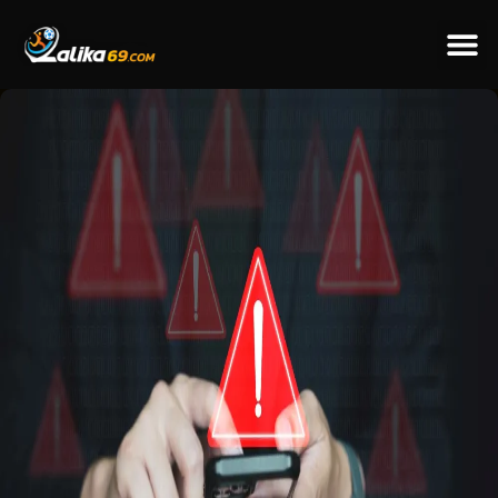
ข่าวป
ข่าวต่างป