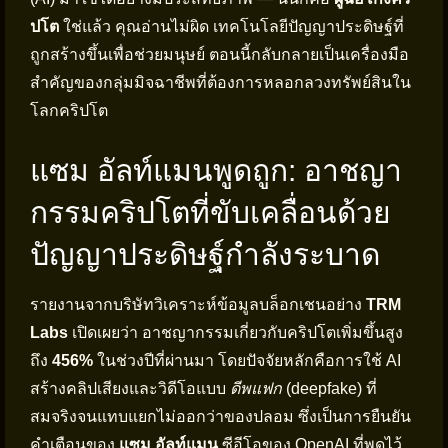
ปโต
ใช่แล้ว คุณอ่านไม่ผิด เทคโนโลยีปัญญาประดิษฐ์ที่
ถูกสร้างขึ้นเพื่อช่วยมนุษย์ ตอนนี้กลับกลายเป็นเครื่องมือ
สำคัญของกลุ่มมิจฉาชีพที่ต้องการหลอกลวงทรัพย์สินใน
โลกคริปโต
แซม อัลท์แมนพูดถูก: อาชญา
กรรมคริปโตที่ขับเคลื่อนด้วย
ปัญญาประดิษฐ์กำลังระบาด
รายงานจากบริษัทวิเคราะห์ข้อมูลบล็อกเชนอย่าง
TRM
Labs
เปิดเผยว่า อาชญากรรมเกี่ยวกับคริปโตเพิ่มขึ้นสูง
ถึง
456%
ในช่วงปีที่ผ่านมา โดยปัจจัยหลักคือการใช้ AI
สร้างคลิปเสียงและวิดีโอแบบ
ดีพแฟก
(deepfake) ที่
สมจริงจนแทบแยกไม่ออกว่าของปลอม ซึ่งเป็นการยืนยัน
คำเตือนของ
แซม อัลท์แมน
ซีอีโอของ OpenAI ที่พูดไว้