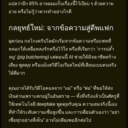
แปลว่าอีก 85% อาจยอมเก็บเรื่องนี้ไว้เงียบ ๆ ด้วยความ
อาย หรือไม่รู้ว่าควรทำอย่างไรดี
กลยุทธ์ใหม่: จากข้อความสู่ดีพแฟก
ยุคก่อน กลโกงคริปโตมักเริ่มจากข้อความหรือแชทที่
หลอกให้เหยื่อหลงรักหรือไว้ใจ หรือที่เรียกว่า
‘การปล้ำ
หมู’ (pig butchering)
แต่ตอนนี้ AI ช่วยให้มิจฉาชีพสร้าง
เสียง พูดคุย หรือแม้แต่วิดีโอเรียลไทม์ที่เลียนแบบคนจริง
ได้ดีมาก
คุณอาจได้รับวิดีโอคอลจาก “แม่” หรือ “พ่อ” ที่ขอให้ส่ง
เงินด่วนเพราะตกอยู่ในอันตราย — ทั้งที่จริงแล้วเป็นศัตรูที่
ใช้เทคโนโลยี deepfake พูดคุยกับคุณ ความสมจริงนี้เอง
ที่ทำให้ระดับความเชื่อสูงขึ้น และการเตือนตัวเองว่า “อย่า
เชื่อทุกอย่างที่เห็น” อาจไม่เพียงพออีกต่อไป