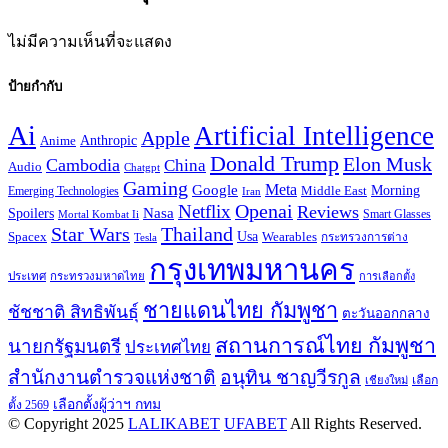
ไม่มีความเห็นที่จะแสดง
ป้ายกำกับ
Ai
Artificial Intelligence
Apple
Anthropic
Anime
Donald Trump
Elon Musk
Cambodia
China
Audio
Chatgpt
Gaming
Google
Meta
Morning
Emerging Technologies
Middle East
Iran
Openai
Netflix
Reviews
Spoilers
Nasa
Smart Glasses
Mortal Kombat Ii
Star Wars
Thailand
Usa
Wearables
Spacex
Tesla
กระทรวงการต่าง
กรุงเทพมหานคร
ประเทศ
กระทรวงมหาดไทย
การเลือกตั้ง
ชายแดนไทย กัมพูชา
ชัชชาติ สิทธิพันธุ์
ตะวันออกกลาง
สถานการณ์ไทย กัมพูชา
นายกรัฐมนตรี
ประเทศไทย
สำนักงานตำรวจแห่งชาติ
อนุทิน ชาญวีรกูล
เลือก
เชียงใหม่
เลือกตั้งผู้ว่าฯ กทม
ตั้ง 2569
© Copyright 2025
LALIKABET
UFABET
All Rights Reserved.