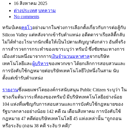
16 สิงหาคม 2025
ต่างประเทศ
บทความ
No comments
ทรัมป์เคย
คุยโว
อย่างมากในช่วงการเลือกตั้งเกี่ยวกับการต่อสู้กับ
Silicon Valley แต่หลังจากเข้ารับตำแหน่ง อดีตดาราเรียลลิตี้กลับ
ไม่ได้ทำอะไรมากนักเพื่อให้เป็นไปตามสัญญาดังกล่าว อันที่จริง
การสำรวจการกระทำของเขาระบุว่า ทรัมป์ ซึ่งชัยชนะทางการ
เมืองส่วนหนึ่งมาจากการ
เงินจำนวนมหาศาล
จากบริษัท
เทคโนโลยีและ
ผู้บริหาร
ของพวกเขา ได้ยกเลิกการสอบสวนและ
การบังคับใช้กฎหมายต่อบริษัทเทคโนโลยีไปหนึ่งในสาม นับ
ตั้งแต่เข้ารับตำแหน่ง
รายงาน
ซึ่งเผยแพร่โดยองค์กรสนับสนุน Public Citizen ระบุว่า ใน
ช่วงเริ่มต้นวาระที่สองของทรัมป์ มีบริษัทเทคโนโลยีอย่างน้อย
104 แห่งที่เผชิญกับการสอบสวนและการบังคับใช้กฎหมายของ
รัฐบาลกลางอย่างน้อย 142 คดี ณ เดือนสิงหาคม การบังคับใช้
กฎหมาย 47 คดีต่อบริษัทเทคโนโลยี 45 แห่งเหล่านั้น “ถูกถอน
หรือระงับ (ถอน 38 คดี ระงับ 9 คดี)”