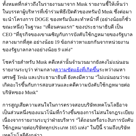
ทั้งหมดที่กล่าวถึงในรายงานมาจาก Musk รายงานชี้ให้เห็นว่า
ในบรรดาผู้บริหารที่เข้าร่วมพิธีเปิดตัวของทรัมป์ Musk ซึ่งต่อมา
จะนำโครงการ DOGE ของทรัมป์และทำหน้าที่ (อย่างน้อยก็ชั่ว
ขณะหนึ่ง) ในฐานะ “เพื่อนคนแรก” ของประธานาธิบดี เป็น
CEO “ที่ธุรกิจของเขาเผชิญกับการบังคับใช้กฎหมายของรัฐบาล
กลางมากที่สุด อย่างน้อย 19 ข้อกล่าวหาแยกกันจากหน่วยงาน
ของรัฐบาลกลางอย่างน้อย 9 แห่ง”
โชคร้ายสำหรับ Musk คดีเหล่านั้นจำนวนมากยังคงไม่แน่นอน
รายงานระบุว่า ท่ามกลาง
ความขัดแย้งที่เกิดขึ้น
ระหว่างมหา
เศรษฐี Tesla และประธานาธิบดี ยังคงมีความ “ไม่แน่นอนว่าจะ
เกิดอะไรขึ้นกับการสอบสวนและคดีความบังคับใช้กฎหมายต่อ
บริษัทของ Musk”
การสูญเสียความสนใจในการตรวจสอบบริษัทเทคโนโลยีอาจ
เป็นส่วนหนึ่งของแนวโน้มที่กว้างขึ้นของการไม่สนใจกฎระเบียบ
เนื่องจากรายงานระบุว่าฝ่ายบริหาร “ได้ถอนหรือระงับการบังคับ
ใช้กฎหมายต่อบริษัททุกประเภท 165 แห่ง” ในปีนี้ รวมถึงบริษัท
เทคโนโลยีดังกล่าว