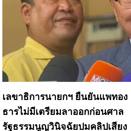
เลขาธิการนายกฯ ยืนยันแพทอง
ธารไม่มีเตรียมลาออกก่อนศาล
รัฐธรรมนูญวินิจฉัยปมคลิปเสียง