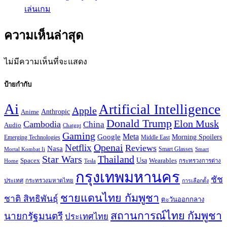
เล่นเกม
ความเห็นล่าสุด
ไม่มีความเห็นที่จะแสดง
ป้ายกำกับ
Ai
Artificial Intelligence
Apple
Anthropic
Anime
Donald Trump
Elon Musk
Cambodia
China
Audio
Chatgpt
Gaming
Google
Meta
Morning Spoilers
Emerging Technologies
Middle East
Openai
Netflix
Reviews
Nasa
Smart Glasses
Mortal Kombat Ii
Smart
Star Wars
Thailand
Usa
Wearables
Spacex
Tesla
กระทรวงการต่าง
Home
กรุงเทพมหานคร
ชัช
ประเทศ
กระทรวงมหาดไทย
การเลือกตั้ง
ชายแดนไทย กัมพูชา
ชาติ สิทธิพันธุ์
ตะวันออกกลาง
สถานการณ์ไทย กัมพูชา
นายกรัฐมนตรี
ประเทศไทย