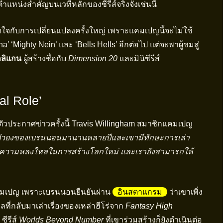
นตำแหน่งสำคัญบนเวทีหลักของซีรีส์จริงจังเช่นนี้
จกับการเปลี่ยนแปลงครั้งใหญ่ เพราะแคมเปญนี้จะไม่ใช้
a’ ‘Mighty Nein’ และ ‘Bells Hells’ อีกต่อไป แต่จะพาผู้ชมสู่
ลลิแกน
ผู้สร้างชื่อกับ
Dimension 20
และมินิซีรีส์
l Role’
วประกาศข่าวครั้งนี้ Travis Willingham สมาชิกแคมเปญ
ัวยงของเบรนนอนมานานหลายปีและเขามีทักษะการเล่า
ห้เห็นความหลงใหลในการสร้างโลกใหม่ และเรายังสามารถให้
มเปญ เพราะเบรนนอนยืนยันผ่าน
อินสตาแกรม
ว่าเขาเพิ่ง
ลที่กลับมาเล่าเรื่องของเหล่าฮีโร่จาก
Fantasy High
ซีรีส์
Worlds Beyond Number
ที่เขาร่วมสร้างก็ยังดำเนินต่อ