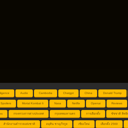
elligence
Audio
Cambodia
Chatgpt
China
Donald Trump
 Spoilers
Mortal Kombat Ii
Nasa
Netflix
Openai
Reviews
es
กระทรวงการต่างประเทศ
กรุงเทพมหานคร
การเลือกตั้ง
ชัชชาติ สิทธิพ
สำนักงานตำรวจแห่งชาติ
อนุทิน ชาญวีรกูล
เชียงใหม่
เลือกตั้ง 2569