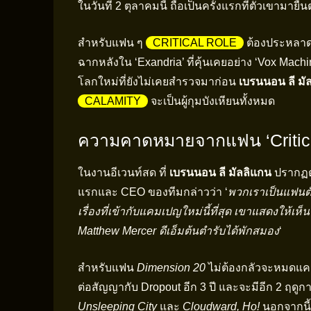
ในวันที่ 2 ตุลาคมนี้ ถือเป็นครั้งแรกที่ตัวเขามายื
สำหรับแฟน ๆ
CRITICAL ROLE
ต้องประหลาดใ
ฉากหลังใน ‘Exandria’ ที่คุ้นเคยอย่าง ‘Vox Machin
โลกใหม่ที่ยังไม่เคยสำรวจมาก่อน
เบรนนอน ลี มั
CALAMITY
จะเป็นผู้กุมบังเหียนทั้งหมด
ความคาดหมายจากแฟน ‘Critica
ในงานอีเวนท์สด ที่
เบรนนอน ลี มัลลิแกน
ปรากฏตั
แรกและ CEO ของทีมกล่าวว่า ‘
พวกเราเป็นแฟนต
เรื่องที่เข้ากับแคมเปญใหม่นี้ที่สุด เขาแสดงใ
Matthew Mercer ดีเอ็มต้นตำรับได้พักสมอง
‘
สำหรับแฟน
Dimension 20
ไม่ต้องกลัวจะหมดแค
ต่อสัญญากับ Dropout อีก 3 ปี และจะมีอีก 2 ฤดูกา
Unsleeping City
และ
Cloudward, Ho!
นอกจากนี้ 