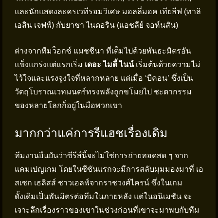
และนักแสดงละครเวทีรอมวิเศษ มอลลี่มอค เทียลีฟ (ทาลิ
เอสิน เจฟฟ์) กับยาชา ไนดอริน (แอชลีย์ จอห์นสัน)
ต่างจากทีมว็อกซ์ แมชชีนา ที่เต็มไปด้วยพันธะมิตรอัน
แข็งแกร่งแต่แรกเริ่ม
เดอะ ไมตี้ ไนน์
เริ่มต้นด้วยความไม่
ไว้ใจและแรงจูงใจที่หลากหลาย แต่เมื่อ ‘บีคอน’ ซึ่งเป็น
วัตถุโบราณเวทมนตร์ทรงพลังถูกขโมยไป ชะตากรรม
ของหลายโลกก็อยู่ในมือพวกเขา
มากกว่าแค่การรีแฮชเรื่องเดิม
ทีมงานยืนยันว่าซีรีส์นี้จะไม่ใช่การถ่ายทอดสด ๆ จาก
แคมเปญเกม โดยในซีซันแรกจะมีการสลับมุมมองมาที่ เอ
สเซก เธลิสส์ ชาวเอลฟ์จากราชวงศ์ไครน์ ซึ่งในเกม
ดั้งเดิมเป็นพันมิตรต่อทีมในภายหลัง แต่ในอนิเมชัน จะ
เจาะลึกเรื่องราวของเขาในช่วงก่อนที่เขาจะมาพบกับทีม