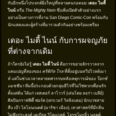
กับอีกหนึ่งโปรเจกต์ยิ่งใหญ่ที่หลายคนรอคอย:
เดอะ ไมตี้
ไนน์
หรือ
The Mighty Nein
ซึ่งเพิ่งเปิดตัวตัวอย่างแรก
อย่างเป็นทางการที่งาน San Diego Comic-Con พร้อมกับ
นักแสดงและผู้สร้างที่มารวมตัวกันอย่างพร้อมเพรียง
เดอะ ไมตี้ ไนน์ กับการผจญภัย
ที่ต่างจากเดิม
ถ้าใครยังไม่รู้
เดอะ ไมตี้ ไนน์
คือการขยายจักรวาลจาก
แคมเปญที่สองของ
คริติกัล โรล
ที่ตั้งอยู่บนทวีปไวลด์เมา
ท์ แต่ในช่วงเวลาหลายทศวรรษหลังเหตุการณ์ของ
ว็อกซ์
แมชชีนา
ทีมนี้ประกอบด้วยกลุ่มฮีโร่ที่ไม่ใช่พวกเพื่อนรัก
ตั้งแต่ต้น ได้แก่ เจสเตอร์ ลาโววร์ (เล่นโดย ลอร่า เบลีย์)
ศิลปินกราฟฟิตี้ ฟอร์ด (เทรเวอร์ วิลลิงแฮม) นักบวชสาย
สืบ เบ๊า ไลโอนเนตต์ (มาริชา เมือง), เทวศาสตร์ที่มีกลิ่น
ไม่พึงประสงค์ เคเบียล วิโดแกสต์, โจรขโมยจิ๋ว นอตต์,