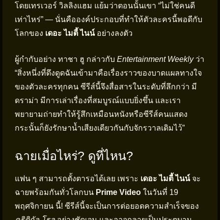
โดยเทรเวอร์ วิลลิงแฮม แย้มว่าตอนนั้นเขา “ไม่ใช่คนดี
เท่าไหร่” — นั่นคือองค์ประกอบที่ทำให้ตัวละครนี้พอดีกับ
โลกของ
เดอะ ไมตี้ ไนน์
อย่างลงตัว
ผู้กำกับอย่าง ทาชา ฮู กล่าวกับ
Entertainment Weekly
ว่า
“สิ่งหนึ่งที่ดึงดูดฉันเข้ามาคือเรื่องราวของบาดแผลทางใจ
ของตัวละครทุกคน ซีรีส์นี้จึงสื่อสารในระดับที่ลึกกว่า มี
ดราม่า มีการเล่าเรื่องที่สมบูรณ์แบบยิ่งขึ้น และเรา
พยายามถ่ายทำให้รู้สึกเหมือนหนังหรือซีรีส์คนแสดง
กระนั้นก็ยังรักษาน้ำเสียงเดียวกันกับจักรวาลเดิมไว้”
ฉายเมื่อไหร่? ดูที่ไหน?
แฟน ๆ สามารถตั้งตารอได้เลย เพราะ
เดอะ ไมตี้ ไนน์
จะ
ฉายพร้อมกันทั่วโลกบน
Prime Video
ในวันที่ 19
พฤศจิกายน นี้! ซีรีส์นี้จะเป็นการต่อยอดความสำเร็จของ
คริติกัล โรล
อย่างชัดเจน และอาจกลายเป็นประตูบาน