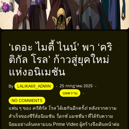
‘เดอะ ไมตี้ ไนน์’ พา ‘คริ
ติกัล โรล’ ก้าวสู่ยุคใหม่
แห่งอนิเมชัน
25 กรกฎาคม 2025
By
LALIKA69_ADMIN
บทความ
NO COMMENTS
แฟน ๆ ของ
คริติกัล โรล
ได้เฮกันอีกครั้ง! หลังจากความ
สำเร็จของซีรีส์อนิเมชัน
ว็อกซ์ แมชชีนา
ที่ได้รับความ
นิยมอย่างล้นหลามบน Prime Video ผู้สร้างจึงเดินหน้าต่อ