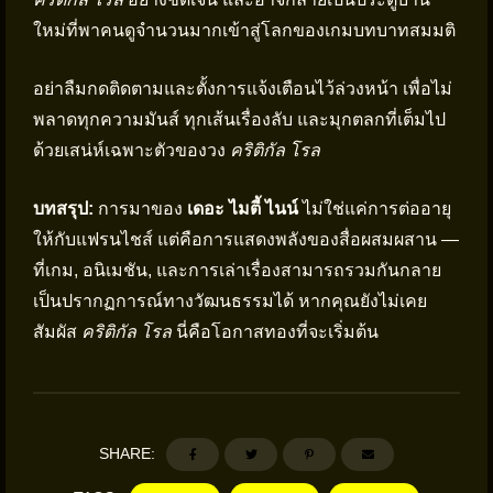
ใหม่ที่พาคนดูจำนวนมากเข้าสู่โลกของเกมบทบาทสมมติ
อย่าลืมกดติดตามและตั้งการแจ้งเตือนไว้ล่วงหน้า เพื่อไม่
พลาดทุกความมันส์ ทุกเส้นเรื่องลับ และมุกตลกที่เต็มไป
ด้วยเสน่ห์เฉพาะตัวของวง
คริติกัล โรล
บทสรุป:
การมาของ
เดอะ ไมตี้ ไนน์
ไม่ใช่แค่การต่ออายุ
ให้กับแฟรนไชส์ แต่คือการแสดงพลังของสื่อผสมผสาน —
ที่เกม, อนิเมชัน, และการเล่าเรื่องสามารถรวมกันกลาย
เป็นปรากฏการณ์ทางวัฒนธรรมได้ หากคุณยังไม่เคย
สัมผัส
คริติกัล โรล
นี่คือโอกาสทองที่จะเริ่มต้น
SHARE: