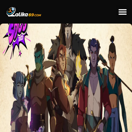
ข่าวป
ข่าวต่างป