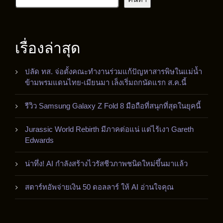
เรื่องล่าสุด
ปลัด ทส. จ่อตั้งคณะทำงานร่วมแก้ปัญหาสารพิษในแม่น้ำ
ข้ามพรมแดนไทย-เมียนมา เล็งเริ่มถกนัดแรก ส.ค.นี้
รีวิว Samsung Galaxy Z Fold 8 มือถือที่สนุกที่สุดในยุคนี้
Jurassic World Rebirth มีภาคต่อแน่ แต่ไร้เงา Gareth
Edwards
น่าทึ่ง! AI กำลังสร้างไวรัสชีวภาพชนิดใหม่ขึ้นมาแล้ว
สตาร์ทอัพจ่ายเงิน 50 ดอลลาร์ ให้ AI อ่านใจคุณ