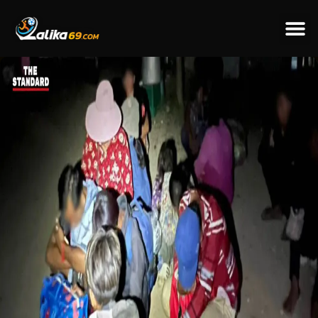
ข่าวป
ข่าวต่างป