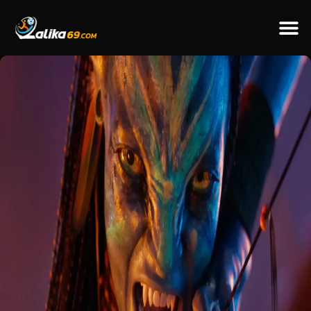
ข่าวป
ข่าวต่างป