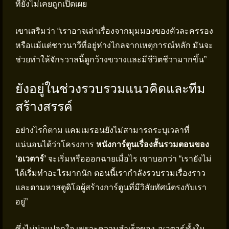
ที่ยังไม่เคยถูกเปิดเผย
เขาเสริมว่า “เราอาจเล่าเรื่องจากมุมมองของตัวละครรอง
หรือแม้แต่ชาวนาวีที่อยู่ห่างไกลจากเหตุการณ์หลัก มันจะ
ช่วยทำให้จักรวาลนี้ดูกว้างขวางและมีชีวิตชีวามากขึ้น”
ยังอยู่ในช่วงรวบรวมแนวคิดและทีม
สร้างสรรค์
อย่างไรก็ตาม แคมเมรอนยังไม่สามารถระบุเวลาที่
แน่นอนได้ว่าโครงการ
หนังการ์ตูนเรื่องสั้นรวมตอนของ
‘อเวตาร์’
จะเริ่มหรือออกฉายเมื่อไร เขาบอกว่า “เรายังไม่
ได้เริ่มทำอะไรมากนัก ตอนนี้เรากำลังรวบรวมเรื่องราว
และตามหาสตูดิโอผู้สร้างการ์ตูนที่มีวิสัยทัศน์ตรงกับเรา
อยู่”
ซึ่งไม่น่าแปลกใจ เพราะความสำเร็จของ
อเวตาร์
ทั้งใน