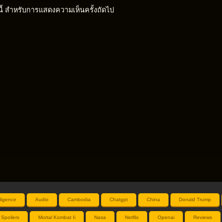
์นี้ สำหรับการแสดงความเห็นครั้งถัดไป
elligence
Audio
Cambodia
Chatgpt
China
Donald Trump
 Spoilers
Mortal Kombat Ii
Nasa
Netflix
Openai
Reviews