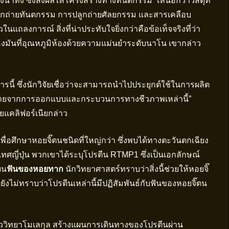
าทึ่ง ซึ่งส่งผลให้โครงสร้างทางทันตกรรม “เหนือกว่าวัสดุที่
ปลูกถ่ายทันตกรรม การปลูกถ่ายศัลยกรรม และสารเคลือบ
ในแถลงการณ์ สิ่งที่น่าประทับใจยิ่งกว่าคือข้อเท็จจริงที่ว่า
นของมันที่อุณหภูมิห้องด้วยความแม่นยำระดับนาโน เขากล่าว
้ ซึ่งนักวิจัยเชื่อว่าจะสามารถนำไปประยุกต์ใช้ในการผลิต
ากมายจากการออกแบบและกระบวนการทางชีวภาพเหล่านี้”
ัยแคลิฟอร์เนียกล่าว
นเพื่อศึกษาหอยจิ๊ตนชนิดที่ใหญ่กว่า ซึ่งพบได้ทางตะวันตกเฉียง
ศญี่ปุ่น พวกเขาได้ระบุโปรตีน RTMP1 ซึ่งเป็นเอกลักษณ์
บน
ฟันของหอยทาก
นักวิทยาศาสตร์ทราบว่าสิ่งนี้ช่วยให้หอยจิ๊
ังไม่ทราบว่าโปรตีนเหล่านี้มีปฏิสัมพันธ์กับฟันของหอยจิ๊ตน
ละชีววิทยาโมเลกุล สร้างแผนการเดินทางของโปรตีนผ่าน