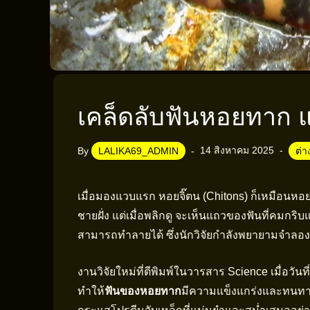
เคล็ดลับฟันหอยทาก แข
14 สิงหาคม 2025
By
LALIKA69_ADMIN
ต่
เมื่อมองแวบแรก หอยจิ๊ตน (Chitons) ก็เหมือนหอย
ชายฝั่ง แต่เมื่อพลิกดู จะเห็นแถวของฟันที่คมกริ
สามารถทำลายได้ ซึ่งนักวิจัยกำลังพยายามจำลอ
งานวิจัยใหม่ที่ตีพิมพ์ในวารสาร Science เมื่อวัน
ทำให้
ฟันของหอยทาก
มีความแข็งแกร่งและทนทา