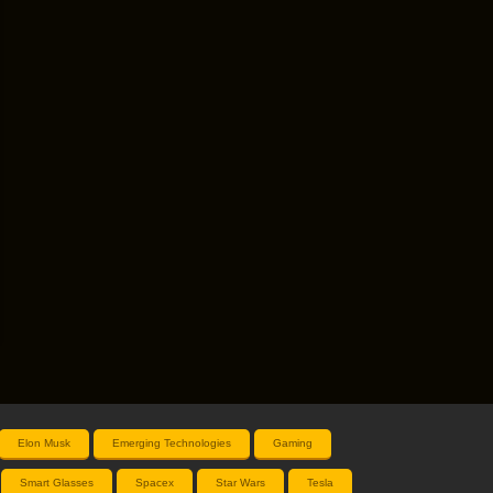
Elon Musk
Emerging Technologies
Gaming
Smart Glasses
Spacex
Star Wars
Tesla