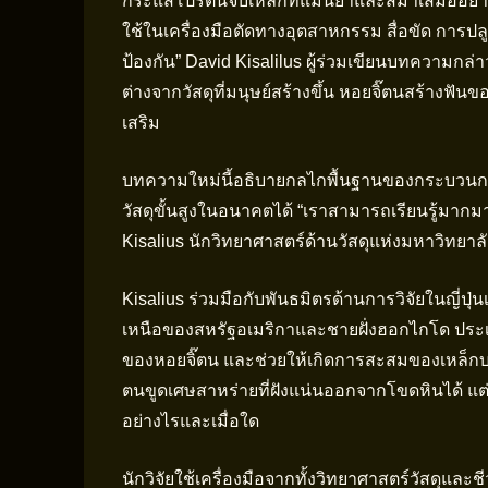
กระแสโปรตีนจับเหล็กที่แม่นยำและสม่ำเสมออย่างน่
ใช้ในเครื่องมือตัดทางอุตสาหกรรม สื่อขัด การ
ป้องกัน” David Kisalilus ผู้ร่วมเขียนบทความกล่าว
ต่างจากวัสดุที่มนุษย์สร้างขึ้น หอยจิ๊ตนสร้างฟั
เสริม
บทความใหม่นี้อธิบายกลไกพื้นฐานของกระบวนการนี
วัสดุขั้นสูงในอนาคตได้ “เราสามารถเรียนรู้ม
Kisalius นักวิทยาศาสตร์ด้านวัสดุแห่งมหาวิทยาล
Kisalius ร่วมมือกับพันธมิตรด้านการวิจัยในญี่ปุ่
เหนือของสหรัฐอเมริกาและชายฝั่งฮอกไกโด ประเท
ของหอยจิ๊ตน และช่วยให้เกิดการสะสมของเหล็ก
ตนขูดเศษสาหร่ายที่ฝังแน่นออกจากโขดหินได้ แต่ย
อย่างไรและเมื่อใด
นักวิจัยใช้เครื่องมือจากทั้งวิทยาศาสตร์วัสดุแ