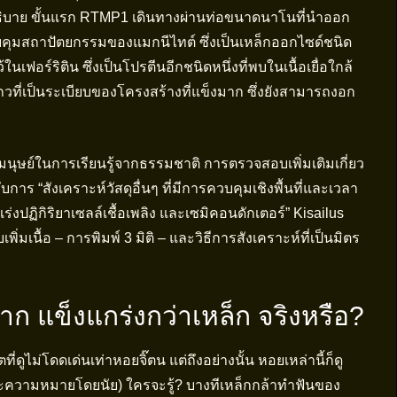
อธิบาย ขั้นแรก RTMP1 เดินทางผ่านท่อขนาดนาโนที่นำออก
บคุมสถาปัตยกรรมของแมกนีไทต์ ซึ่งเป็นเหล็กออกไซด์ชนิด
นเฟอร์ริติน ซึ่งเป็นโปรตีนอีกชนิดหนึ่งที่พบในเนื้อเยื่อใกล้
ถวที่เป็นระเบียบของโครงสร้างที่แข็งมาก ซึ่งยังสามารถงอก
มนุษย์ในการเรียนรู้จากธรรมชาติ การตรวจสอบเพิ่มเติมเกี่ยว
ับการ “สังเคราะห์วัสดุอื่นๆ ที่มีการควบคุมเชิงพื้นที่และเวลา
่งปฏิกิริยาเซลล์เชื้อเพลิง และเซมิคอนดักเตอร์” Kisailus
เนื้อ – การพิมพ์ 3 มิติ – และวิธีการสังเคราะห์ที่เป็นมิตร
 แข็งแกร่งกว่าเหล็ก จริงหรือ?
ที่ดูไม่โดดเด่นเท่าหอยจิ๊ตน แต่ถึงอย่างนั้น หอยเหล่านี้ก็ดู
รและความหมายโดยนัย) ใครจะรู้? บางทีเหล็กกล้าทำฟันของ