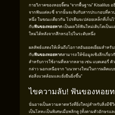
กายวิภาคของหอยจิ๊ตน “จากพื้นฐาน” Kisalilus 
จากฟันแต่ละซี่ จากนั้นจะจับกับสารประกอบที่คว
หนึ่ง ในขณะเดียวกัน โปรตีนจะปล่อยเหล็กที่เก็บไว้ใ
กับ
ฟันของหอยทาก
เป็นผลให้ฟันใหม่เติบโตเป็นแ
ใหม่ได้หลังจากสึกหรอไปในระดับหนึ่ง
ผลลัพธ์แสดงให้เห็นถึงโอกาสอันยอดเยี่ยมสำหรับ
กับ
ฟันของหอยทาก
สามารถให้ข้อมูลเชิงลึกเกี่ยวก
สำหรับการใช้งานที่หลากหลาย เช่น แบตเตอรี่ ตัวเร
กล่าว นอกเหนือจาก “แนวทางใหม่ในการผลิตแบบเพิ่ม
ต่อสิ่งแวดล้อมและยั่งยืนยิ่งขึ้น”
ไขความลับ! ฟันของหอยทาก
นั่นอาจเป็นความคาดหวังที่ยิ่งใหญ่สำหรับสิ่งมีชีวิต
เป็นโลหะเป็นพิเศษเมื่อพลิกดู (ทั้งตามตัวอักษ