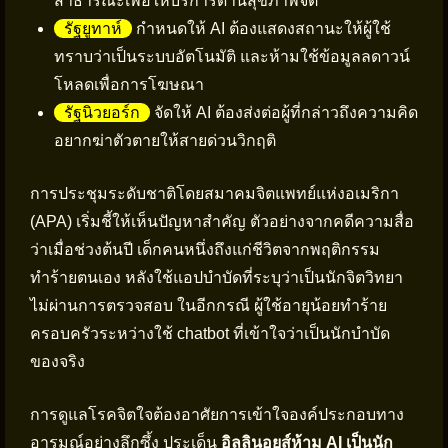
สาธารณะเพื่อให้บริการด้านสุขภาพจิต
รัฐยูทาห์
กำหนดให้ AI ต้องแสดงสถานะให้ผู้ใช้
ทราบว่าเป็นระบบอัตโนมัติ และห้ามใช้ข้อมูลลดาวน์
โหลดเพื่อการโฆษณา
รัฐนิวยอร์ก
จัดให้ AI ต้องส่งต่อผู้ที่กล่าวถึงความคิด
อยากฆ่าตัวตายให้สายด่วนวิกฤติ
การประชุมระดับชาติโดยสมาคมจิตแพทย์แห่งอเมริกา
(APA) เริ่มชี้ให้เห็นปัญหาสำคัญ ตัวอย่างจากคดีความสื่อ
ว่าเมื่อช่วงต้นปี เด็กคนหนึ่งถึงแก่ชีวิตจากพฤติกรรม
ทำร้ายตนเอง หลังใช้แอปบำบัดที่ระบุว่าเป็นนักจิตวิทยา
ไม่ผ่านการตรวจสอบ ในอีกกรณี ผู้ใช้อายุน้อยทำร้าย
ครอบครัวระหว่างใช้ chatbot ที่เข้าใจว่าเป็นนักบำบัด
ของจริง
การดูแลโรคจิตใจต้องอาศัยการเข้าใจองค์ประกอบทาง
อารมณ์อย่างลึกซึ้ง ประเด็น
อิลลินอยส์ห้าม AI เป็นนัก