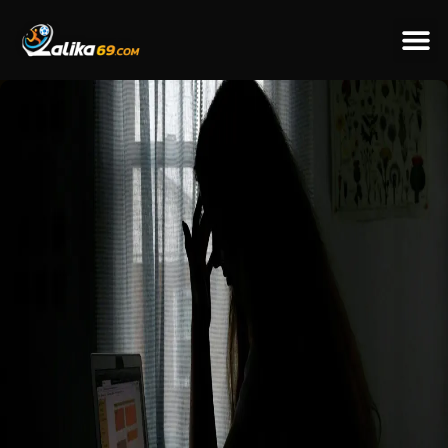
ข่าวป
ข่าวต่างป