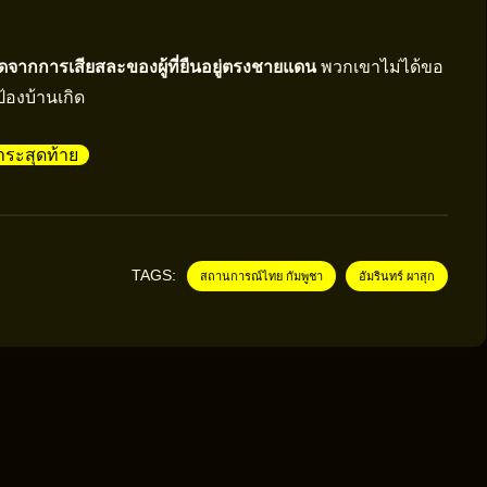
กิดจากการเสียสละของผู้ที่ยืนอยู่ตรงชายแดน
พวกเขาไม่ได้ขอ
ป้องบ้านเกิด
วาระสุดท้าย
TAGS:
สถานการณ์ไทย กัมพูชา
อัมรินทร์ ผาสุก