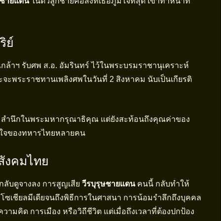
ุษชายแดน
ในตัวลูกชายคือสิ่งที่เธอภูมิใจที่สุด เขาทำหน้าที่
ิย์
ล้าฯ รับศพ ส.อ. อัมรินทร์ ไว้ในพระบรมราชานุเคราะห์
ระราชทานเพลิงศพในวันที่ 2 สิงหาคม นับเป็นเกียรติ
วามสำนึกในพระมหากรุณาธิคุณ แต่ยังสะท้อนถึงคุณค่าของ
ู่ในจิตใจของทหารไทยหลายคน
งสังคมไทย
กกลับดูจางลง การสูญเสีย
วีรบุรุษชายแดน
คนนี้ กลับทำให้
โซเชียลมีเดียจนถึงพิธีการในศาสนา การน้อมรำลึกถึงบุคคล
ความคิด การเมือง หรือวิถีชีวิต แต่เมื่อถึงเวลาที่ต้องปกป้อง