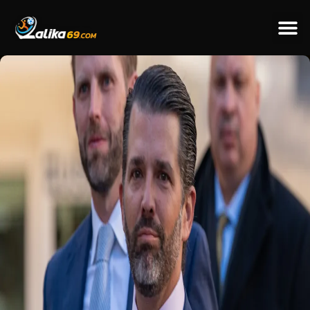
ข่าวป
ข่าวต่างป