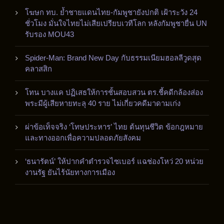
โฆษก ทบ. ย้ำชายแดนไทย-กัมพูชายังปกติ เฝ้าระวัง 24
ชั่วโมง มั่นใจไทยไม่เสียเปรียบเวทีโลก หลังกัมพูชายื่น UN
รับรอง MOU43
Spider-Man: Brand New Day กับธรรมเนียมฮอลลีวูดสุด
คลาสสิก
โทน บางแค ปฏิเสธให้การชั้นสอบสวน ตร.ชี้คดีกล้องส่อง
พระมีผู้เสียหายทะลุ 40 ราย ไม่เกี่ยวคดีมาดามเก่ง
ผ่าข้อเท็จจริง ‘โทษประหาร’ ไทย ต้นทุนชีวิต ข้อกฎหมาย
และทางออกเพื่อความปลอดภัยสังคม
‘ธนารัตน์’ ให้ปากคำตำรวจไซเบอร์ แฉช่องโหว่ 20 หน่วย
งานรัฐ ยันไร้นัยทางการเมือง