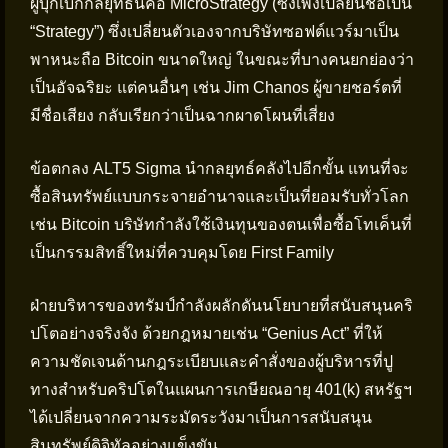
ผู้บุกเบิกกลยุทธ์นี้คือ MicroStrategy (ซึ่งเพิ่งเปลี่ยนชื่อเป็น
“Strategy”) ซึ่งเปลี่ยนตัวเองจากบริษัทซอฟต์แวร์มาเป็น
พาหนะถือ Bitcoin ขนาดใหญ่ ในขณะที่บางคนยกย่องว่า
เป็นอัจฉริยะ แต่คนอื่นๆ เช่น Jim Chanos ผู้ขายชอร์ตที่
มีชื่อเสียง กลับเรียกว่าเป็นฉากผาดโผนที่เสี่ยง
ข้อตกลง ALT5 Sigma นำกลยุทธ์คลังไปอีกขั้น แทนที่จะ
ซื้อสินทรัพย์แบบกระจายอำนาจและเป็นที่ยอมรับทั่วโลก
เช่น Bitcoin บริษัทกำลังใช้เงินทุนของตนเพื่อซื้อโทเค็นที่
เป็นกรรมสิทธิ์ใหม่ที่ควบคุมโดย First Family
ฝ่ายบริหารของทรัมป์กำลังผลักดันนโยบายที่สนับสนุนคริ
ปโตอย่างจริงจัง ด้วยกฎหมายเช่น “Genius Act” ที่ให้
ความชัดเจนด้านกฎระเบียบและคำสั่งของผู้บริหารที่ปู
ทางสำหรับคริปโตในแผนการเกษียณอายุ 401(k) สหรัฐฯ
ได้เปลี่ยนจากความระมัดระวังมาเป็นการสนับสนุน
สินทรัพย์ดิจิทัลอย่างแข็งขัน