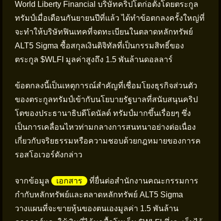
World Liberty Financial บริษัทคริปโตก่อตั้งโดยตระกูล
ทรัมป์เมื่อเดือนกันยายนปีที่แล้ว ได้ทำข้อตกลงครั้งใหญ่ที่
จะทำให้บริษัทฟินเทคที่จดทะเบียนในตลาดหลักทรัพย์
ALT5 Sigma ซื้อสกุลเงินดิจิทัลที่เป็นกรรมสิทธิ์ของ
ตระกูล $WLFI มูลค่าสูงถึง 1.5 พันล้านดอลลาร์
ข้อตกลงนี้เป็นเหตุการณ์สำคัญที่เชื่อมโยงธุรกิจส่วนตัว
ของตระกูลทรัมป์เข้ากับนโยบายรัฐบาลที่สนับสนุนคริป
โตของประธานาธิบดีโดนัลด์ ทรัมป์มากขึ้นเรื่อยๆ ซึ่ง
เป็นการเคลื่อนไหวท่ามกลางการสนทนาอย่างต่อเนื่อง
เกี่ยวกับจริยธรรมหรือความชอบด้วยกฎหมายของการค
รอสโอเวอร์ดังกล่าว
จากข้อมูล
เอกสาร
ที่ยื่นต่อสำนักงานคณะกรรมการ
กำกับหลักทรัพย์และตลาดหลักทรัพย์ ALT5 Sigma
วางแผนที่จะขายหุ้นของตนเองมูลค่า 1.5 พันล้าน