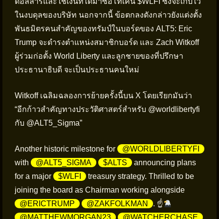
ดอลลาร์และใช้เงินที่ได้มาซื้อโทเค็น $WLFI ซึ่งจะเก็บไว้
ในงบดุลของบริษัท นอกจากนี้ ข้อตกลงดังกล่าวยังแต่งตั้ง
พันธมิตรคนสำคัญของทรัมป์ในบอร์ดของ ALT5: Eric
Trump จะดำรงตำแหน่งสมาชิกบอร์ด และ Zach Witkoff
ผู้ร่วมก่อตั้ง World Liberty และลูกชายของที่ปรึกษา
ประธานาธิบดี จะเป็นประธานคนใหม่
Witkoff เฉลิมฉลองการย้ายครั้งนี้บน X โดยเรียกมันว่า
“อีกก้าวสำคัญทางประวัติศาสตร์สำหรับ @worldlibertyfi
กับ @ALT5_Sigma”
Another historic milestone for
@WORLDLIBERTYFI
with
@ALT5_SIGMA
$ALTS
announcing plans
for a major
$WLFI
treasury strategy. Thrilled to be
joining the board as Chairman working alongside
@ERICTRUMP
@ZAKFOLKMAN
. ☝
@MATTHEWMORGAN23
@WATCHERCHASE