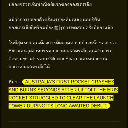
ปล่อยจรวดเชิงพาณิชย์แรกของออสเตรเลีย
แม้ว่าการปล่อยตัวครั้งแรกจะล้มเหลว แต่บริษัท
ออสเตรเลียก็พร้อมที่จะ進行การทดสอบครั้งที่สองแล้ว
ในที่สุด หากคุณต้องการติดตามความก้าวหน้าของจรวด
Eris และอุตสาหกรรมอวกาศออสเตรเลีย คุณสามารถ
ติดตามข่าวสารจาก Gilmour Space และหน่วยงาน
อวกาศออสเตรเลียได้
ที่มา –
AUSTRALIA’S FIRST ROCKET CRASHES
AND BURNS SECONDS AFTER LIFTOFFTHE ERIS
ROCKET STRUGGLED TO CLEAR THE LAUNCH
TOWER DURING ITS LONG-AWAITED DEBUT.