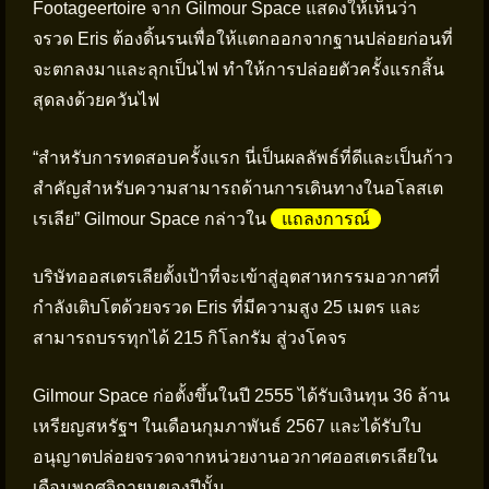
Footageertoire จาก Gilmour Space แสดงให้เห็นว่า
จรวด Eris ต้องดิ้นรนเพื่อให้แตกออกจากฐานปล่อยก่อนที่
จะตกลงมาและลุกเป็นไฟ ทำให้การปล่อยตัวครั้งแรกสิ้น
สุดลงด้วยควันไฟ
“สำหรับการทดสอบครั้งแรก นี่เป็นผลลัพธ์ที่ดีและเป็นก้าว
สำคัญสำหรับความสามารถด้านการเดินทางในอโลสเต
เรเลีย” Gilmour Space กล่าวใน
แถลงการณ์
บริษัทออสเตรเลียตั้งเป้าที่จะเข้าสู่อุตสาหกรรมอวกาศที่
กำลังเติบโตด้วยจรวด Eris ที่มีความสูง 25 เมตร และ
สามารถบรรทุกได้ 215 กิโลกรัม สู่วงโคจร
Gilmour Space ก่อตั้งขึ้นในปี 2555 ได้รับเงินทุน 36 ล้าน
เหรียญสหรัฐฯ ในเดือนกุมภาพันธ์ 2567 และได้รับใบ
อนุญาตปล่อยจรวดจากหน่วยงานอวกาศออสเตรเลียใน
เดือนพฤศจิกายนของปีนั้น