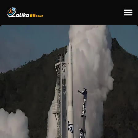
ข่าวป
ข่าวต่างป