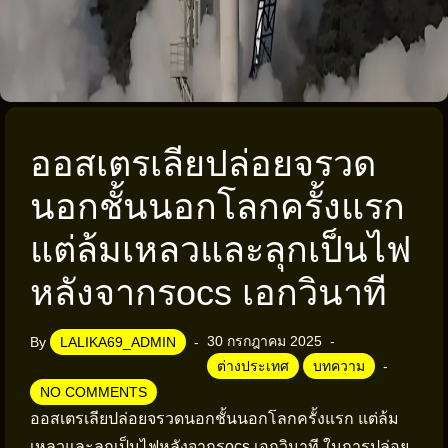
ออสเตรเลียปล่อยจรวด
นอกชั้นนอกโลกครั้งแรก
แต่ล้มเหลวและลุกเป็นไฟ
หลังจากรocs เอกวินาที
30 กรกฎาคม 2025
By
LALIKA69_ADMIN
ต่างประเทศ
บทความ
NO COMMENTS
ออสเตรเลียปล่อยจรวดนอกชั้นนอกโลกครั้งแรก แต่ล้ม
เหลวและลุกเป็นไฟหลังจากรocs เอกวินาที ในการปล่อย