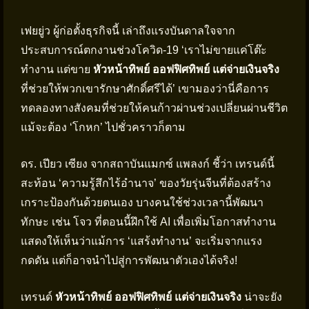
เฟยยู่ว ผู้ก่อตั้งธุรกิจนี้ เล่าถึงแรงบันดาลใจจาก
ประสบการณ์ตกงานช่วงโควิด-19 ‘เราไม่ขายแค่โต๊ะ
ทำงาน แต่ขาย
หัวหน้าทิพย์ ออฟฟิศทิพย์ แต่จ่ายเงินจริง
ที่ช่วยให้พวกเขารักษาศักดิ์ศรีได้’ เขามองว่านี่คือการ
ทดลองทางสังคมที่ช่วยให้คนก้าวผ่านช่วงเปลี่ยนผ่านชีวิต
แม้จะต้อง ‘โกหก’ ไปชั่วคราวก็ตาม
ดร. เปียว เซียง จากสถาบันแมกซ์ แพลงก์ ชี้ว่า เทรนด์นี้
สะท้อน ‘ความรู้สึกไร้อำนาจ’ ของวัยรุ่นจีนที่ต้องสร้าง
เกราะป้องกันด้วยตนเอง บางคนใช้ช่วงเวลานี้พัฒนา
ทักษะ เช่น โจว ที่ตอนนี้ฝึกใช้ AI เพื่อเพิ่มโอกาสทำงาน
แสดงให้เห็นว่าแม้การ ‘แสร้งทำงาน’ จะเริ่มจากแรง
กดดัน แต่ก็อาจนำไปสู่การพัฒนาตัวเองได้จริง!
เทรนด์
หัวหน้าทิพย์ ออฟฟิศทิพย์ แต่จ่ายเงินจริง
น่าจะยัง