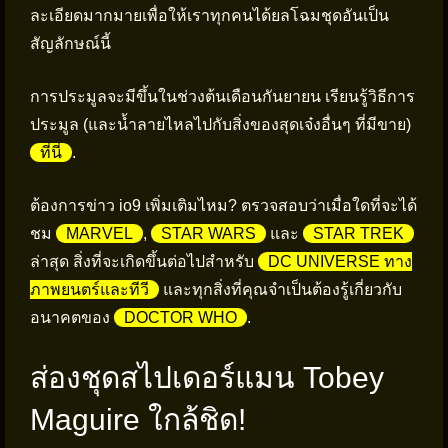
ละเอียดมากมายเพื่อให้เราทุกคนได้ยลโฉมชุดอันเป็น
สัญลักษณ์นี้
การประมูลจะมีขึ้นในช่วงต้นเดือนกันยายน เรียนรู้วิธีการ
ประมูล (และน้ำลายไหลไปกับสิ่งของสุดเจ๋งอื่นๆ ที่มีขาย)
ที่นี่
.
ต้องการข่าว io9 เพิ่มเติมไหม? ตรวจสอบว่าเมื่อใดที่จะได้
ชม
MARVEL
,
STAR WARS
และ
STAR TREK
ล่าสุด สิ่งที่จะเกิดขึ้นต่อไปสำหรับ
DC UNIVERSE ทาง
ภาพยนตร์และทีวี
และทุกสิ่งที่คุณจำเป็นต้องรู้เกี่ยวกับ
อนาคตของ
DOCTOR WHO
.
ส่องชุดสไปเดอร์แมน Tobey
Maguire ใกล้ชิด!