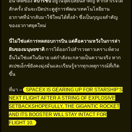
อนาคตของ
สปาร์ชิป
อยู่ในจุดเปลี่ยนสำคัญ หากสำเร็จได้
สักครั้ง มันจะเปิดประตูสู่การพัฒนาเทคโนโลยียาน
อวกาศที่นำกลับมาใช้ใหม่ได้ทั้งลำ ซึ่งเป็นกุญแจสำคัญ
ของอวกาศยุคใหม่
นี่ไม่ใช่แค่การทดสอบการบิน แต่คือความหวังในการล่า
ฝันของมนุษยชาติ
การได้ออกไปสำรวจดาวเคราะห์ดวง
อื่นไม่ใช่แค่ในนิยาย แต่กำลังจะกลายเป็นความจริง หาก
สเปซเอ็กซ์ยังคงมุ่งมั่นและเรียนรู้จากทุกเหตุการณ์ที่เกิด
ขึ้น
ที่มา –
SPACEX IS GEARING UP FOR STARSHIP’S
NEXT FLIGHT AFTER A STRING OF EXPLOSIVE
SETBACKSHOPEFULLY, THE GIGANTIC ROCKET
AND ITS BOOSTER WILL STAY INTACT FOR
FLIGHT 10.