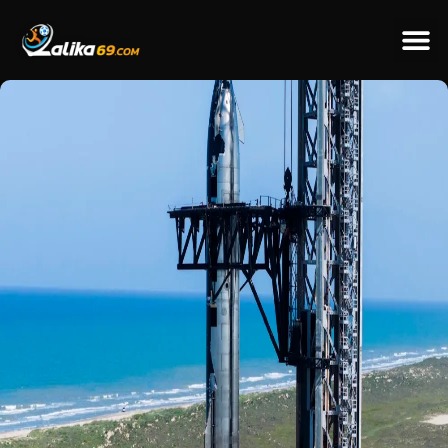
ข่าวป
ข่าวต่างป