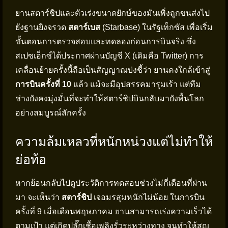
ยานสตาร์ชิปและตัวเร่งขนาดยักษ์ของมันเพิ่งถูกขนส่งไป
ยังฐานยิงจรวด
สตาร์เบส
(Starbase) ในรัฐเท็กซัส เพื่อเริ่ม
ขั้นตอนการตรวจสอบและทดลองก่อนการบินจริง ซึ่ง
สเปซเอ็กซ์ได้ประกาศผ่านบัญชี X (เดิมคือ Twitter) การ
เคลื่อนย้ายครั้งนี้ถือเป็นสัญญาณบ่งชี้ว่า ยานคงใกล้เข้าสู่
การบินครั้งที่ 10
แล้ว แม้จะมีอุปสรรคมารุมเร้า แต่ทีม
ช่างยังคงมุ่งมั่นที่จะทำให้สตาร์ชิปบินกลับมายังพื้นโลก
อย่างสมบูรณ์สักครั้ง
ความล้มเหลวที่หนักหน่วงแต่ไม่ทำให้
ย่อท้อ
หากย้อนกลับไปดูประวัติการทดสอบช่วงไม่กี่เดือนที่ผ่าน
มา จะเห็นว่า
สตาร์ชิป
เจอมรสุมหนักไม่น้อย ในการบิน
ครั้งที่ 9 เมื่อเดือนพฤษภาคม ยานสามารถเร่งความเร็วได้
ตามเป้า แต่เกิดปลั๊กเชื้อเพลิงรั่วระหว่างทาง จนทำให้สูญ