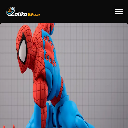
ข่าวป
ข่าวต่างป