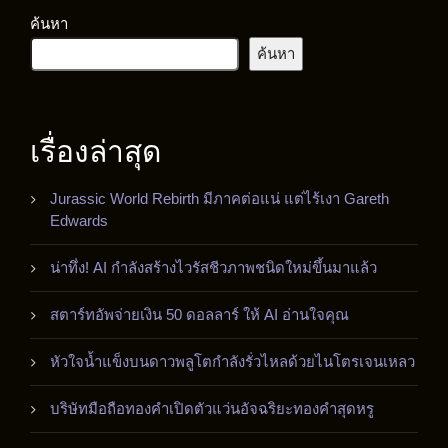
ค้นหา
ค้นหา
เรื่องล่าสุด
Jurassic World Rebirth มีภาคต่อแน่ แต่ไร้เงา Gareth
Edwards
น่าทึ่ง! AI กำลังสร้างไวรัสชีวภาพชนิดใหม่ขึ้นมาแล้ว
สตาร์ทอัพจ่ายเงิน 50 ดอลลาร์ ให้ AI อ่านใจคุณ
หัวใจน้ำแข็งบนดาวพลูโตกำลังรั่วไหลด้วยไนโตรเจนเหลว
บริษัทมือถือทองคำเปิดตัวแว่นอัจฉริยะทองคำสุดหรู