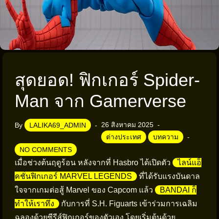
สุดยอด! ฟิกเกอร์ Spider-
Man จาก Gamerverse
26 สิงหาคม 2025
By
LALIKA69_ADMIN
ต่างประเทศ
บทความ
NO COMMENTS
เมื่อช่วงต้นฤดูร้อน หลังจากที่ Hasbro ได้เปิดตัว
ไลน์แอ็
คชั่นฟิกเกอร์ MARVEL LEGENDS
ที่ได้รับแรงบันดาล
ใจจากเกมต่อสู้ Marvel ของ Capcom แล้ว
BANDAI ก็
ทำให้เราทึ่ง
กับการที่ S.H. Figuarts เข้าร่วมการเฉลิม
ฉลองด้วยซีรีส์ฟิกเกอร์ของตัวเอง โดยเริ่มต้นด้วย