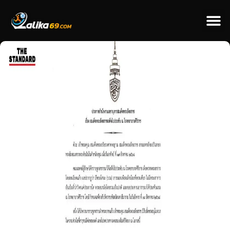
ข่าวป
ข่าวต่างป