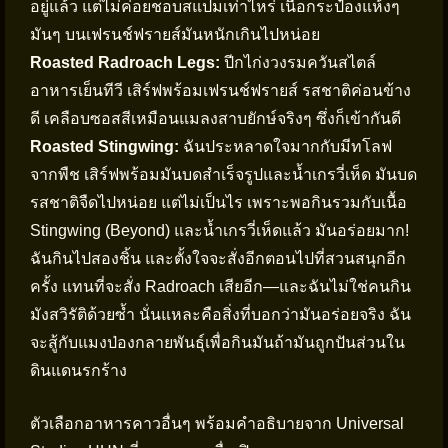
อยู่แล้ว แต่ไม่ค่อยชอบสแปมเท่าไหร่ เนื้อกระป๋องแห้งๆ
มันๆ บนเฟรนช์ฟรายส์มันหนักเกินไปหน่อย
Roasted Radroach Legs:
ปีกไก่งวงรมควันสไตล์
อาหารเย็นทีวี เสิร์ฟพร้อมเฟรนช์ฟรายส์ รสชาติค่อนข้าง
ดี เคลือบซอสสีเหมือนแมลงสาบยักษ์จริงๆ ซึ่งก็เข้ากันดี
Roasted Stingwing:
ฉันประหลาดใจมากกับมีทโลฟ
จากพืช เสิร์ฟพร้อมมันบดสำเร็จรูปและน้ำเกรวี่เห็ด มันบด
รสชาติจืดไปหน่อย แต่ไม่เป็นไร เพราะพอกินรวมกับเนื้อ
Stingwing (Beyond) และน้ำเกรวี่เห็ดแล้ว มันอร่อยมาก!
ฉันกินไปสองชิ้น และตั้งใจจะสั่งอีกตอนไปที่สวนสนุกอีก
ครั้ง แทนที่จะสั่ง Radroach เสียอีก—และฉันไม่ใช่คนกิน
มังสวิรัติด้วยซ้ำ นั่นแหละคือสิ่งที่บอกว่ามันอร่อยจริง ฉัน
จะสู้กับแมงป่องกลายพันธุ์เพื่อกินมันถ้ามันถูกปันส่วนใน
ดินแดนรกร้าง
ตัวเลือกอาหารคาวอื่นๆ พร้อมคำอธิบายจาก Universal