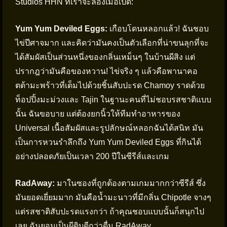
Studios HHN ที่เราจะลองเมื่อเปิด:
Yum Yum Deviled Eggs:
เกือบโดนหลอกแล้ว! ฉันชอบ
ไข่ปีศาจมาก และคิดว่ามันคงเป็นตัวเลือกที่น่าขนลุกที่จะ
ได้สัมผัสเป็นส่วนหนึ่งของกลิ่นเหม็นๆ ในบ้านผีสิง แต่
ปรากฎว่ามันคือของหวาน! ไข่จริง ๆ แล้วคือพานาคอ
ตต้ามะพร้าวที่เต็มไปด้วยชิ้นสับปะรด Chamoy ราดด้วย
ท็อปปิ้งมะม่วงและ Tajin ในฐานะคนที่ไม่ชอบรสชาติแบบ
นั้น ฉันขอบาย แต่ต้องยกนิ้วให้ทีมทำอาหารของ
Universal เนื้อสัมผัสและรูปลักษณ์หลอกฉันได้สนิท มัน
เป็นการหวนรำลึกถึง Yum Yum Deviled Eggs ที่กินได้
อย่างปลอดภัยเป็นเวลา 200 ปีในซีรีส์และเกม
RadAway:
มาในซองที่ถูกต้องตามเกมมากกว่าซีรีส์ ซึ่ง
มันยอดเยี่ยมมาก มันคือน้ำมะนาวที่มีกลิ่น Chipotle จางๆ
แต่รสชาติสับปะรดแรงกว่า ถ้าคุณชอบแบบนั้นก็สนุกไป
เลย ฉันยอมเป็นผีดิบดีกว่าดื่ม RadAway