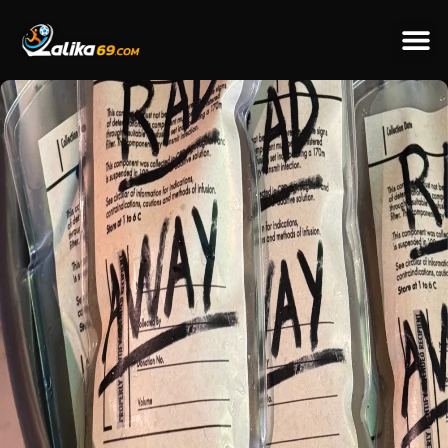
ข่าวป
ข่าวต่างป