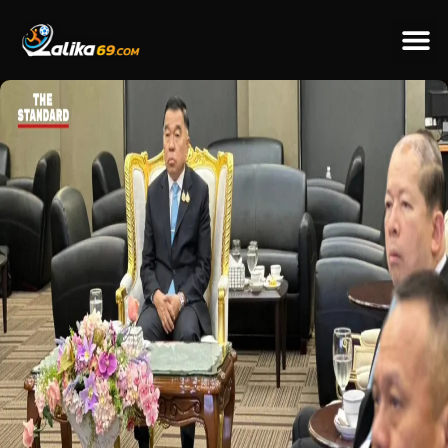
ข่าวป
ข่าวต่างป