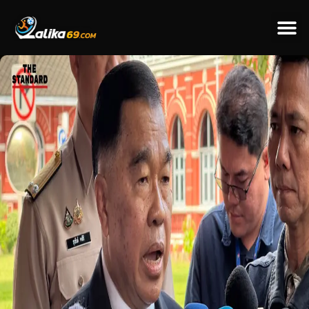
ข่าวป
ข่าวต่างป