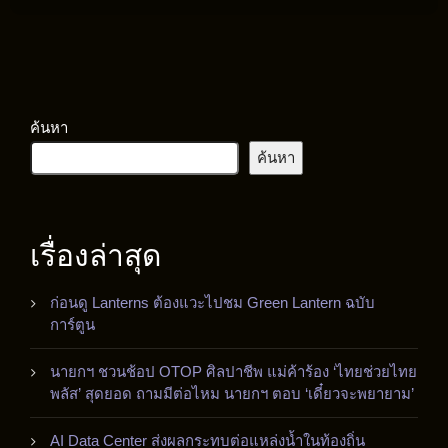
ค้นหา
ค้นหา
เรื่องล่าสุด
ก่อนดู Lanterns ต้องแวะไปชม Green Lantern ฉบับ
การ์ตูน
นายกฯ ชวนช้อป OTOP ศิลปาชีพ แม่ค้าร้อง ‘ไทยช่วยไทย
พลัส’ สุดยอด ถามมีต่อไหม นายกฯ ตอบ ‘เดี๋ยวจะพยายาม’
AI Data Center ส่งผลกระทบต่อแหล่งน้ำในท้องถิ่น