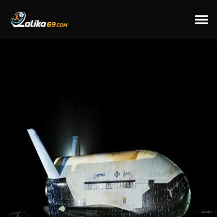
ข่าวป
ข่าวต่างป