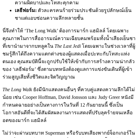
ความผิดบาปและโทสะคุกคาม
เลธีฟอร์ม:
ตัวละครคนร้ายร่วมประชันด้วยรูปลักษณ์เย็น
ชาแต่แอบซ่อนความลึกหลายชั้น
นี่จึงทำให้ ‘The Long Walk’ ต้องการมาร์ก แฮมิลล์ โดยเฉพาะ
คุณภาพในการสื่ออารมณ์ความเฉียบคมพร้อมทั้งน้ำเสียงเย็นชา
ที่เขานำมาจากบทลูคใน
The Last Jedi
โดยเฉพาะในช่วงเวลาที่ผู้
ชมรู้สึกได้ถึงความแตกต่างของผู้แสดงเมื่อปะทะกับโทสะแห่ง
ตนเอง คุณสมบัตินี้จะถูกปรับใช้ให้เข้ากับการสร้างความน่ากลัว
ของ ‘เลธีฟอร์ม’ ซึ่งตามบทหนังต้องดูแลการแข่งขันเดินที่ผู้เข้า
ร่วมสูญเสียทั้งชีวิตและจิตวิญญาณ
The Long Walk
ยังมีนักแสดงคนอื่นๆ ที่ควบคู่แสดงความลึกได้ไม่
น้อย เช่น Cooper Hoffman, David Jonsson และ Judy Greer หนังมี
กำหนดฉายอย่างเป็นทางการในวันที่ 12 กันยายนนี้ ซึ่งเป็น
โอกาสอันดีที่จะได้สัมผัสผลงานการแสดงที่ปรับลุคร้ายจนเหลือ
อดของมาร์ก แฮมิลล์
ไม่ว่าจะผ่านบทบาท Superman หรือรับบทเสียงพากย์จ็อกเกอร์ใน