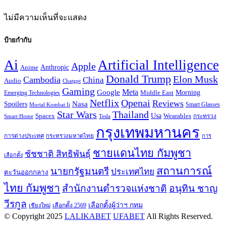
ไม่มีความเห็นที่จะแสดง
ป้ายกำกับ
Ai
Artificial Intelligence
Apple
Anthropic
Anime
Donald Trump
Elon Musk
Cambodia
China
Audio
Chatgpt
Gaming
Google
Meta
Morning
Emerging Technologies
Middle East
Openai
Netflix
Reviews
Spoilers
Nasa
Smart Glasses
Mortal Kombat Ii
Star Wars
Thailand
Usa
Wearables
Spacex
Tesla
กระทรวง
Smart Home
กรุงเทพมหานคร
การต่างประเทศ
กระทรวงมหาดไทย
การ
ชายแดนไทย กัมพูชา
ชัชชาติ สิทธิพันธุ์
เลือกตั้ง
สถานการณ์
นายกรัฐมนตรี
ประเทศไทย
ตะวันออกกลาง
ไทย กัมพูชา
สำนักงานตำรวจแห่งชาติ
อนุทิน ชาญ
วีรกูล
เลือกตั้งผู้ว่าฯ กทม
เลือกตั้ง 2569
เชียงใหม่
© Copyright 2025
LALIKABET
UFABET
All Rights Reserved.