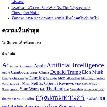
เล่นเกม
แรงบันดาลใจจาก Star Wars ใน The Odyssey ของ
Christopher Nolan
จับตาอนาคต Apple Watch อาจไม่มีหน้าจอในรุ่นถัดไป
ความเห็นล่าสุด
ไม่มีความเห็นที่จะแสดง
ป้ายกำกับ
Ai
Artificial Intelligence
Apple
Anthropic
Anime
Donald Trump
Elon Musk
Cambodia
China
Audio
Chatgpt
Gaming
Google
Meta
Morning Spoilers
Emerging Technologies
Middle East
Openai
Netflix
Reviews
Nasa
Smart Glasses
Mortal Kombat Ii
Smart
Star Wars
Thailand
Usa
Wearables
Spacex
Tesla
กระทรวงการต่าง
Home
กรุงเทพมหานคร
ชัช
ประเทศ
กระทรวงมหาดไทย
การเลือกตั้ง
ชายแดนไทย กัมพูชา