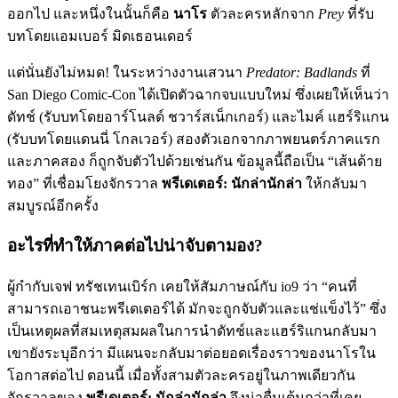
ออกไป และหนึ่งในนั้นก็คือ
นาโร
ตัวละครหลักจาก
Prey
ที่รับ
บทโดยแอมเบอร์ มิดเธอนเดอร์
แต่นั่นยังไม่หมด! ในระหว่างงานเสวนา
Predator: Badlands
ที่
San Diego Comic-Con ได้เปิดตัวฉากจบแบบใหม่ ซึ่งเผยให้เห็นว่า
ดัทช์ (รับบทโดยอาร์โนลด์ ชวาร์สเน็กเกอร์) และไมค์ แฮร์ริแกน
(รับบทโดยแดนนี่ โกลเวอร์) สองตัวเอกจากภาพยนตร์ภาคแรก
และภาคสอง ก็ถูกจับตัวไปด้วยเช่นกัน ข้อมูลนี้ถือเป็น “เส้นด้าย
ทอง” ที่เชื่อมโยงจักรวาล
พรีเดเตอร์: นักล่านักล่า
ให้กลับมา
สมบูรณ์อีกครั้ง
อะไรที่ทำให้ภาคต่อไปน่าจับตามอง?
ผู้กำกับเจฟ ทรัชเทนเบิร์ก เคยให้สัมภาษณ์กับ io9 ว่า “คนที่
สามารถเอาชนะพรีเดเตอร์ได้ มักจะถูกจับตัวและแช่แข็งไว้” ซึ่ง
เป็นเหตุผลที่สมเหตุสมผลในการนำดัทช์และแฮร์ริแกนกลับมา
เขายังระบุอีกว่า มีแผนจะกลับมาต่อยอดเรื่องราวของนาโรใน
โอกาสต่อไป ตอนนี้ เมื่อทั้งสามตัวละครอยู่ในภาพเดียวกัน
จักรวาลของ
พรีเดเตอร์: นักล่านักล่า
จึงน่าตื่นเต้นกว่าที่เคย