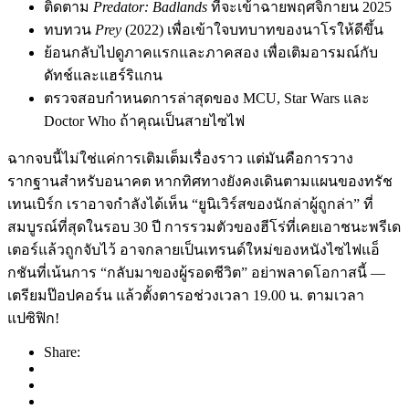
ติดตาม
Predator: Badlands
ที่จะเข้าฉายพฤศจิกายน 2025
ทบทวน
Prey
(2022) เพื่อเข้าใจบทบาทของนาโรให้ดีขึ้น
ย้อนกลับไปดูภาคแรกและภาคสอง เพื่อเติมอารมณ์กับ
ดัทช์และแฮร์ริแกน
ตรวจสอบกำหนดการล่าสุดของ MCU, Star Wars และ
Doctor Who ถ้าคุณเป็นสายไซไฟ
ฉากจบนี้ไม่ใช่แค่การเติมเต็มเรื่องราว แต่มันคือการวาง
รากฐานสำหรับอนาคต หากทิศทางยังคงเดินตามแผนของทรัช
เทนเบิร์ก เราอาจกำลังได้เห็น “ยูนิเวิร์สของนักล่าผู้ถูกล่า” ที่
สมบูรณ์ที่สุดในรอบ 30 ปี การรวมตัวของฮีโร่ที่เคยเอาชนะพรีเด
เตอร์แล้วถูกจับไว้ อาจกลายเป็นเทรนด์ใหม่ของหนังไซไฟแอ็
กชันที่เน้นการ “กลับมาของผู้รอดชีวิต” อย่าพลาดโอกาสนี้ —
เตรียมป๊อปคอร์น แล้วตั้งตารอช่วงเวลา 19.00 น. ตามเวลา
แปซิฟิก!
Share: