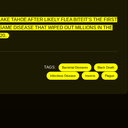
KE TAHOE AFTER LIKELY FLEA BITEIT’S THE FIRST
AME DISEASE THAT WIPED OUT MILLIONS IN THE
20.
TAGS:
Bacterial Diseases
Black Death
Infectious Disease
Insects
Plague