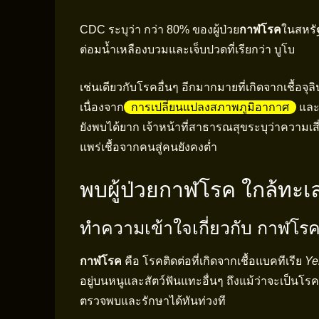
CDC ระบุว่า กว่า 80% ของผู้ป่วย
กาฬโรค
ในสหรัฐ
ต่อมน้ำเหลืองบวมและเจ็บปวดที่เรียกว่า บูโบ
เช่นเดียวกับโรคอื่นๆ อีกมากมายที่เกิดจากเชื้อจุลิ
เนื่องจาก
การเปลี่ยนแปลงสภาพภูมิอากาศ
และจ
ยังพบได้ยาก เจ้าหน้าที่สาธารณสุขระบุว่าความเ
แพร่เชื้อจากคนสู่คนยังคงต่ำ
พบผู้ป่วยกาฬโรค ใกล้ทะ
ทำความเข้าใจเกี่ยวกับ กาฬโร
กาฬโรค
คือ โรคติดต่อที่เกิดจากเชื้อแบคทีเรีย
Ye
อยู่บนหนูและสัตว์ฟันแทะอื่นๆ ถึงแม้ว่าจะเป็นโร
ตรวจพบและรักษาได้ทันท่วงที