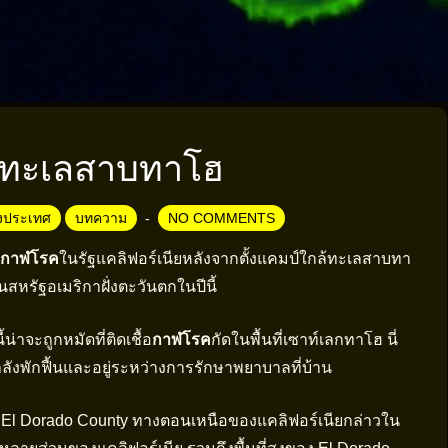
ล้ทะเลสาบทาโฮ
างประเทศ
บทความ
NO COMMENTS
กาฬโรค
ในรัฐแคลิฟอร์เนียหลังจากตั้งแคมป์ใกล้ทะเลสาบทา
ในสหรัฐอเมริกาฝั่งตะวันตกในปีนี้
้น่าจะถูกหมัดที่ติดเชื้อ
กาฬโรค
กัดในพื้นที่เซาท์เลกทาโฮ นี่
วยกำลังพักฟื้นและอยู่ระหว่างการรักษาพยาบาลที่บ้าน
น El Dorado County ทางตอนเหนือของแคลิฟอร์เนียกล่าวใน