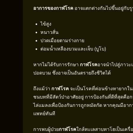
อาการของกาฬโรค
อาจแตกต่างกันไปขึ้นอยู่กับร
ไข้สูง
หนาวสั่น
ปวดเมื่อยตามร่างกาย
ต่อมน้ำเหลืองบวมและเจ็บ (บูโบ)
หากไม่ได้รับการรักษา
กาฬโรค
อาจนำไปสู่ภาวะแ
ปอดบวม ซึ่งอาจเป็นอันตรายถึงชีวิตได้
ถึงแม้ว่า
กาฬโรค
จะเป็นโรคที่ค่อนข้างหายากในปัจ
ชนบทที่มีสัตว์ป่าอาศัยอยู่ การป้องกันที่ดีที่สุด
ไล่แมลงเพื่อป้องกันการถูกหมัดกัด หากคุณมีอาการ
แพทย์ทันที
การพบผู้ป่วย
กาฬโรค
ใกล้ทะเลสาบทาโฮเป็นเครื่อ