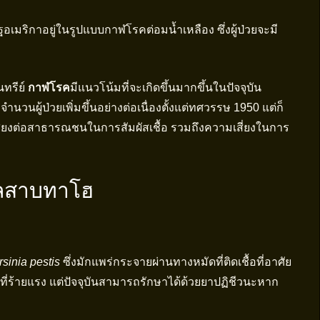
อเมริกาอยู่ในรูปแบบกาฬโรคต่อมน้ำเหลือง ซึ่งผู้ป่วยจะมี
นทรีย์
กาฬโรค
มีแนวโน้มที่จะเกิดขึ้นมากขึ้นในปัจจุบัน
ำนวนผู้ป่วยเพิ่มขึ้นอย่างต่อเนื่องตั้งแต่ทศวรรษ 1950 แต่ก็
สี่ยงต่อสาธารณชนในการสัมผัสเชื้อ รวมถึงความเสี่ยงในการ
เลสาบทาโฮ
ค
rsinia pestis
ซึ่งมักแพร่กระจายผ่านทางหมัดที่ติดเชื้อที่อาศัย
คที่ร้ายแรง แต่ปัจจุบันสามารถรักษาได้ด้วยยาปฏิชีวนะหาก