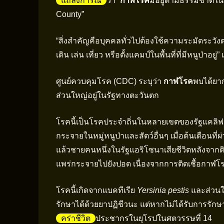
แถลงการณ์
ว่า “
กาฬโรค
มีอยู่ตามธรรมชาติใน
County”
“สิ่งสำคัญคือบุคคลทั่วไปต้องใช้ความระมัดระวังต
เดิน เล่น เที่ยว หรือตั้งแคมป์ในพื้นที่ที่มีหนูป่าอยู่
ศูนย์ควบคุมโรค (CDC) ระบุว่า
กาฬโรค
พบได้ยาก
ส่วนใหญ่อยู่ในรัฐทางตะวันตก
โรคนี้เป็นโรคประจำถิ่นในหลายเขตของรัฐแคลิฟอ
กระจายในหมู่หนูป่าและสัตว์อื่นๆ เมื่อต้นเดือน
แล้วชายคนหนึ่งในรัฐแอริโซนาเสียชีวิตหลังจากติด
แพร่กระจายไปยังปอด เนื่องจากการติดเชื้อกาฬโรค
โรคนี้เกิดจากแบคทีเรีย
Yersinia pestis
และส่วนให
รักษาได้ด้วยยาปฏิชีวนะ แต่หากไม่ได้รับการรักษาอย่
คร่าชีวิต
ประชากรในยุโรปในศตวรรษที่ 14