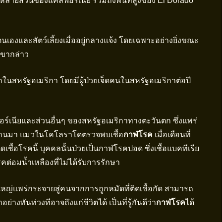
หลายส่วนของแคลิฟอร์เนีย รวมถึงพื้นที่สูงของ El Dorado
นเองและสัตว์เลี้ยงเมื่ออยู่กลางแจ้ง โดยเฉพาะอย่างยิ่งขณะ
” เขากล่าว
ในสหรัฐอเมริกา โดยมีผู้ป่วยเจ็ดคนในสหรัฐอเมริกาต่อปี
ร์เนียและส่วนอื่นๆ ของสหรัฐอเมริกาทางตะวันตก ซึ่งแพร่
ที่ผ่านมา แมวในโคโลราโดตรวจพบเชื้อ
กาฬโรค
เมื่อเดือนที่
เชื้อโรคนี้ บุคคลนั้นป่วยเป็นกาฬโรคปอด ซึ่งเชื้อแบคทีเรีย
ต่อมน้ำเหลืองที่ไม่ได้รับการรักษา
ญ่แพร่กระจายสู่คนจากการถูกหมัดที่ติดเชื้อกัด สามารถ
างทันท่วงทีอาจถึงแก่ชีวิตได้ เป็นที่รู้กันดีว่า
กาฬโรค
ได้