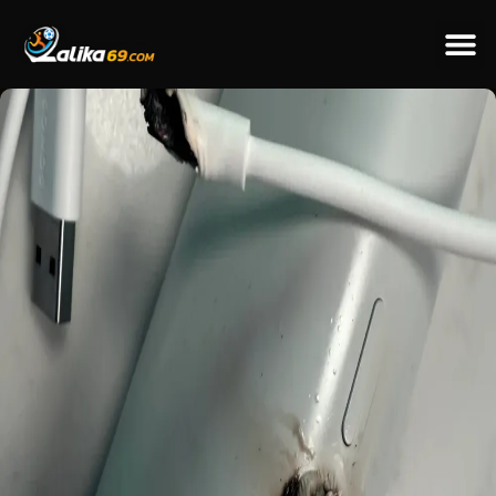
ข่าวป
ข่าวต่างป