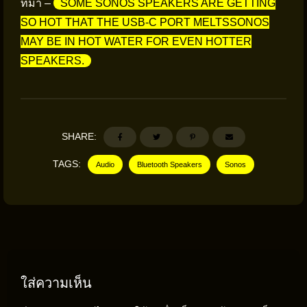
ที่มา –
SOME SONOS SPEAKERS ARE GETTING
SO HOT THAT THE USB-C PORT MELTSSONOS
MAY BE IN HOT WATER FOR EVEN HOTTER
SPEAKERS.
SHARE:
TAGS:
Audio
Bluetooth Speakers
Sonos
ใส่ความเห็น