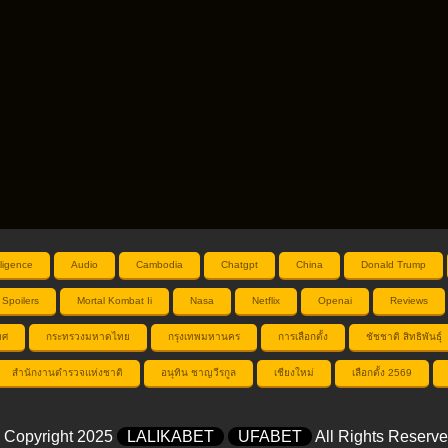
elligence
Audio
Cambodia
Chatgpt
China
Donald Trump
 Spoilers
Mortal Kombat Ii
Nasa
Netflix
Openai
Reviews
ทศ
กระทรวงมหาดไทย
กรุงเทพมหานคร
การเลือกตั้ง
ชัชชาติ สิทธิพันธุ์
สำนักงานตำรวจแห่งชาติ
อนุทิน ชาญวีรกูล
เชียงใหม่
เลือกตั้ง 2569
 Copyright 2025
LALIKABET
UFABET
All Rights Reserve