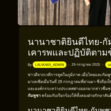
นานาชาติยินดีไทย-กัม
เคารพและปฏิบัติตาม
29 กรกฎาคม 2025
By
LALIKA69_ADMIN
บ
ข่าวดีจากเวทีการทูตในภูมิภาค เมื่อไทยและกัมพ
มาเลเซียเมื่อวันที่ 28 กรกฎาคมที่ผ่านมา ซึ่งถ
และองค์กรระหว่างประเทศต่างออกมากล่าวชื่น
กัมพูชา
พร้อมกับเรียกร้องให้ทั้งสองฝ่ายรักษาสันติภ
นานาชาติยินดีไทย-กัมพูช