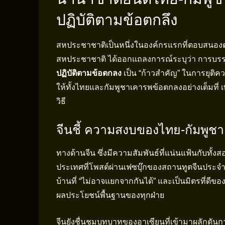
ปฏิบัติตามข้อตกลึง
สหประชาชาติเป็นหนึ่งในองค์กรแรกที่ตอบสนองต่
สหประชาชาติ ได้ออกแถลงการณ์ระบุว่า การบรร
ปฏิบัติตามข้อตกลง
เป็น “ก้าวสำคัญ” ในการยุติค
ให้ทั้งไทยและกัมพูชาเคารพข้อตกลงอย่างเต็มที่ 
วิธี
จีนชี้ ความสงบของไทย-กัมพูช
ทางด้านจีน ซึ่งมีความสัมพันธ์ที่แน่นแฟ้นกับทั
ประเทศที่โพสต์ผ่านเฟซบุ๊กของสถานทูตจีนประจำ
บ้านที่ “ไม่อาจแยกจากกันได้” และเป็นมิตรที่ดีข
ผลประโยชน์พื้นฐานของทุกฝ่าย
จีนยังชื่นชมบทบาทของอาเซียนที่เข้ามาผลักดันกา