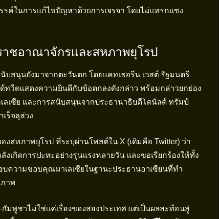
างสรรค์ในการแก้ไขปัญหาด้วยการเจรจา โดยไม่แทรกแซง
หราชอาณาจักรและสหภาพยุโรป
ียงสนับสนุนยังมาจากตะวันตก โดยแคทเธอรีน เวสต์ รัฐมนตรี
้ทวีตแสดงความยินดีกับข้อตกลงดังกล่าว พร้อมกล่าวยกย่อง
ลเซีย และการสนับสนุนจากประธานาธิบดีโดนัลด์ ทรัมป์
เร็จลุล่วง
องสหภาพยุโรป ที่ระบุผ่านโพสต์ใน X (เดิมคือ Twitter) ว่า
 หลังเกิดการปะทะอย่างรุนแรงหลายวัน และขอเรียกร้องให้ทั้ง
อมมอบความขอบคุณมาเลเซียในฐานะประธานอาเซียนที่ทำ
ธิภาพ
-กัมพูชาไม่ใช่แค่เรื่องของสองประเทศ แต่เป็นผลสะท้อนสู่