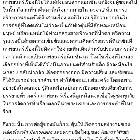
ภาพยนตร์เรื่องนี้ไม่ได้แค่ส่งมอบฉากแอ็กชั่น แต่ยังจมผู้ชมลงไป
ในนั้น มีฉากที่น่าตื่นตาตื่นใจมากมายใน
นาจา 2
ที่สามารถ
สร้างภาพยนตร์ได้ถึงสามเรื่อง แต่ก็ไม่เคยรู้สึกว่ามากเกินไป
การต่อสู้ที่โดดเด่น ไม่ว่าจะเป็นกับตัวตุ่นที่มีลักษณะเหมือน
มนุษย์ หรือบนหน่อไม้ท่ามกลางสายฟ้าฟาดที่น้ำตก ทวีความ
รุนแรงขึ้นด้วยความเข้มข้นและความคิดสร้างสรรค์ที่น่าขันที่
ภาพยนตร์เรื่องนี้ไม่คิดค่าใช้จ่ายเพิ่มเติมสำหรับประสบการณ์ดัง
กล่าว แม้ว่าจะเป็นภาพยนตร์อนิเมชั่น แต่ก็ไม่ใช่เรื่องที่ไม่นอง
เลือดอย่างที่เห็นได้ทั่วไปในภาพยนตร์สำหรับเด็ก ถ้าจะมีอะไร
นาจา 2
กลับน่ากลัว เลือดตกยางออก มีความเสี่ยง และชัยชนะ
ก็ได้รับมาอย่างยากลำบาก ทำให้ชัยชนะแต่ละครั้ง โดยเฉพาะ
อย่างยิ่งในตอนจบ รู้สึกเหมือนเป็นการเปิดเผย เช่นเดียวกับการ
บรรยายที่รวดเร็ว ภาพยนตร์เรื่องนี้ดูเหมือนจะเชื่อใจผู้ชมทุกวัย
ในการจัดการทั้งเรื่องตลกที่น่าขยะแขยงและการกระทำที่โหด
ร้าย
ถึงกระนั้น การต่อสู้ของมันก็กระตุ้นให้เกิดความสง่างามของ
พยัคฆ์ระห่ำ มังกรผยอง
และความยิ่งใหญ่ของ
Asura’s Wrath
ด้วยฉากแอ็กชั่นที่เสื่อมโทรมและเคลื่อนไหวได้ ซึ่งทำให้แม้กระ