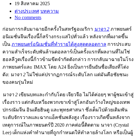
19 สิงหาคม 2025
ต่างประเทศ
บทความ
No comments
ก่อนการกลับมาฉายอีกครั้งในสหรัฐอเมริกา
นาจา 2
ภาพยนตร์
อนิเมชั่นจีนเรื่องนี้ก็สร้างกระแสไปทั่วแล้ว หลังจากที่ผงาดขึ้น
เป็น
ภาพยนตร์อนิเมชั่นที่ทำรายได้สูงสุดตลอดกาล
การประสบ
ความสำเร็จระดับพันล้านดอลลาร์เป็นครั้งแรกที่ผลงานที่ไม่ใช่
ฮอลลีวูดเรื่องนี้ก้าวข้ามขีดจำกัดดังกล่าว การกลับมาฉายในโรง
ภาพยนตร์และ IMAX โดย A24 ยิ่งเป็นการยืนยันชื่อเสียงที่โด่ง
ดัง:
นาจา 2
ไม่ใช่แค่ปรากฏการณ์ระดับโลก แต่มันคือชัยชนะ
ของคนรุ่นใหม่
นาจา 2
เขียนบทและกำกับโดย เจียวจือ ไม่ได้ค่อยๆ พาผู้ชมเข้าสู่
เรื่องราว แต่กลับเหวี่ยงพวกเขาเข้าสู่โลกอันกว้างใหญ่ของเทพ
ปกรณัมจีน อินเดียฮินดู และพุทธศาสนา ซึ่งเต็มไปด้วยเดิมพัน
ระดับจักรวาลและฉากแอ็คชั่นพลังสูง เรื่องราวเกิดขึ้นหลังจาก
เหตุการณ์ในภาพยนตร์ปี 2020 ภาคต่อนี้ติดตาม นาจา (Crystal
Lee) เด็กแห่งคำทำนายที่ถูกกำหนดให้ทำลายล้างโลก หรือเป็นผู้