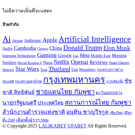
ไม่มีความเห็นที่จะแสดง
ป้ายกำกับ
Ai
Artificial Intelligence
Apple
Anime
Anthropic
Donald Trump
Elon Musk
Cambodia
China
Audio
Chatgpt
Gaming
Google
Meta
Morning
Emerging Technologies
Middle East
Iran
Openai
Netflix
Reviews
Nasa
Spoilers
Smart Glasses
Mortal Kombat Ii
Thailand
Star Wars
Usa
Spacex
Wearables
Tesla
กระทรวงการต่าง
กรุงเทพมหานคร
ชัช
ประเทศ
กระทรวงมหาดไทย
การเลือกตั้ง
ชายแดนไทย กัมพูชา
ชาติ สิทธิพันธุ์
ตะวันออกกลาง
สถานการณ์ไทย กัมพูชา
นายกรัฐมนตรี
ประเทศไทย
สำนักงานตำรวจแห่งชาติ
อนุทิน ชาญวีรกูล
เลือก
เชียงใหม่
เลือกตั้งผู้ว่าฯ กทม
ตั้ง 2569
© Copyright 2025
LALIKABET
UFABET
All Rights Reserved.