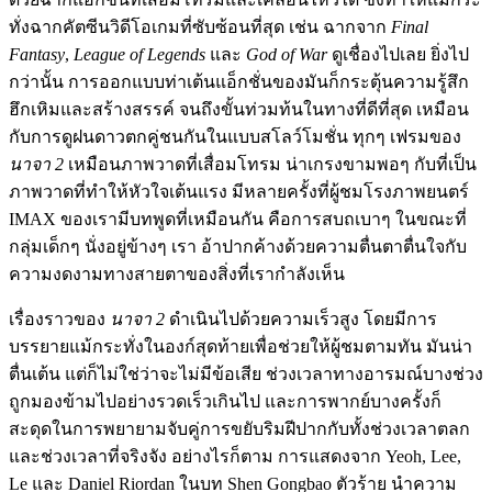
ทั่งฉากคัตซีนวิดีโอเกมที่ซับซ้อนที่สุด เช่น ฉากจาก
Final
Fantasy
,
League of Legends
และ
God of War
ดูเชื่องไปเลย ยิ่งไป
กว่านั้น การออกแบบท่าเต้นแอ็กชั่นของมันก็กระตุ้นความรู้สึก
ฮึกเหิมและสร้างสรรค์ จนถึงขั้นท่วมท้นในทางที่ดีที่สุด เหมือน
กับการดูฝนดาวตกคู่ชนกันในแบบสโลว์โมชั่น ทุกๆ เฟรมของ
นาจา 2
เหมือนภาพวาดที่เสื่อมโทรม น่าเกรงขามพอๆ กับที่เป็น
ภาพวาดที่ทำให้หัวใจเต้นแรง มีหลายครั้งที่ผู้ชมโรงภาพยนตร์
IMAX ของเรามีบทพูดที่เหมือนกัน คือการสบถเบาๆ ในขณะที่
กลุ่มเด็กๆ นั่งอยู่ข้างๆ เรา อ้าปากค้างด้วยความตื่นตาตื่นใจกับ
ความงดงามทางสายตาของสิ่งที่เรากำลังเห็น
เรื่องราวของ
นาจา 2
ดำเนินไปด้วยความเร็วสูง โดยมีการ
บรรยายแม้กระทั่งในองก์สุดท้ายเพื่อช่วยให้ผู้ชมตามทัน มันน่า
ตื่นเต้น แต่ก็ไม่ใช่ว่าจะไม่มีข้อเสีย ช่วงเวลาทางอารมณ์บางช่วง
ถูกมองข้ามไปอย่างรวดเร็วเกินไป และการพากย์บางครั้งก็
สะดุดในการพยายามจับคู่การขยับริมฝีปากกับทั้งช่วงเวลาตลก
และช่วงเวลาที่จริงจัง อย่างไรก็ตาม การแสดงจาก Yeoh, Lee,
Le และ Daniel Riordan ในบท Shen Gongbao ตัวร้าย นำความ