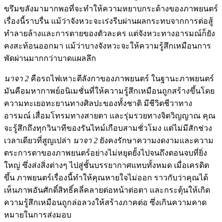
ขรึมขลังมามากพอที่จะทำให้ความหยาบกระด้างของภาพยนตร์
เรื่องนี้ราบรื่น แม้ว่าจังหวะจะเร่งรีบผ่านผลกระทบจากการต่อสู้
ทำลายล้างและการตายของตัวละคร แต่จังหวะทางอารมณ์ก็ยัง
คงสะท้อนออกมา แม้ว่าบางจังหวะจะให้ความรู้สึกเหมือนการ
พัดผ่านมากกว่าบาดแผลลึก
นาจา 2
คือรถไฟเหาะตีลังกาของภาพยนตร์ ในฐานะภาพยนตร์
มันคือมหากาพย์อนิเมชั่นที่ให้ความรู้สึกเหมือนถูกสร้างขึ้นโดย
ความทะเยอทะยานทางศิลปะของทั้งชาติ มีชีวิตชีวาทาง
อารมณ์ เสื่อมโทรมทางสายตา และรุ่มรวยทางจิตวิญญาณ คุณ
จะรู้สึกถึงทุกวินาทีของรันไทม์เกือบสามชั่วโมง แต่ไม่มีสักช่วง
เวลาเดียวที่สูญเปล่า
นาจา 2
ยังคงรักษาความงดงามและความ
ตระการตาของภาพยนตร์อย่างไม่หยุดยั้งไปจนถึงตอนจบที่ยิ่ง
ใหญ่ ซึ่งส่งสิ่งต่างๆ ไปสู่ชั้นบรรยากาศแทบทั้งหมด เมื่อเครดิต
ขึ้น ภาพยนตร์เรื่องนี้ทำให้คุณหายใจไม่ออก ราวกับว่าคุณได้
เห็นภาพอันศักดิ์สิทธิ์คลี่คลายต่อหน้าต่อตา และกระตุ้นให้เกิด
ความรู้สึกเหมือนถูกล่อลวงให้สร้างภาคต่อ ซึ่งเกินความคาด
หมายในการส่งมอบ