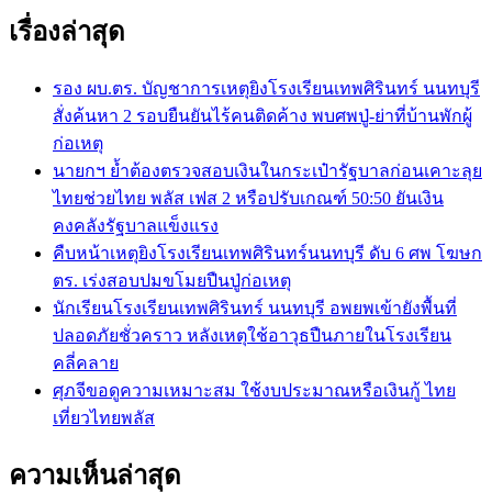
เรื่องล่าสุด
รอง ผบ.ตร. บัญชาการเหตุยิงโรงเรียนเทพศิรินทร์ นนทบุรี
สั่งค้นหา 2 รอบยืนยันไร้คนติดค้าง พบศพปู่-ย่าที่บ้านพักผู้
ก่อเหตุ
นายกฯ ย้ำต้องตรวจสอบเงินในกระเป๋ารัฐบาลก่อนเคาะลุย
ไทยช่วยไทย พลัส เฟส 2 หรือปรับเกณฑ์ 50:50 ยันเงิน
คงคลังรัฐบาลแข็งแรง
คืบหน้าเหตุยิงโรงเรียนเทพศิรินทร์นนทบุรี ดับ 6 ศพ โฆษก
ตร. เร่งสอบปมขโมยปืนปู่ก่อเหตุ
นักเรียนโรงเรียนเทพศิรินทร์ นนทบุรี อพยพเข้ายังพื้นที่
ปลอดภัยชั่วคราว หลังเหตุใช้อาวุธปืนภายในโรงเรียน
คลี่คลาย
ศุภจีขอดูความเหมาะสม ใช้งบประมาณหรือเงินกู้ ไทย
เที่ยวไทยพลัส
ความเห็นล่าสุด