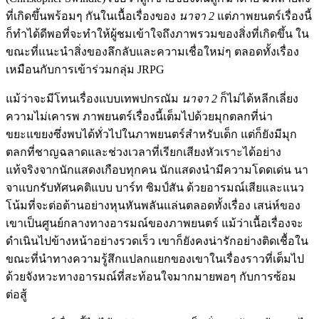
ที่เกิดขึ้นพร้อมๆ กันในเนื้อเรื่องของ
นาจา 2
แต่ภาพยนตร์เรื่องนี้
ก็ทำได้ดีพอที่จะทำให้ผู้ชมเข้าใจถึงภาพรวมของสิ่งที่เกิดขึ้น ใน
ขณะที่แนะนำสิ่งของลึกลับและความเชื่อใหม่ๆ ตลอดทั้งเรื่อง
เหมือนกับการเข้าร่วมกลุ่ม JRPG
แม้ว่าจะมีโทนเรื่องแบบเทพปกรณัม
นาจา 2
ก็ไม่ได้หลีกเลี่ยง
ความไม่เคารพ ภาพยนตร์เรื่องนี้เต็มไปด้วยมุกตลกที่น่า
ขยะแขยงซึ่งพบได้ทั่วไปในภาพยนตร์สำหรับเด็ก แต่ก็ยังมีมุก
ตลกที่ชาญฉลาดและช่วงเวลาที่เรียกเสียงหัวเราะได้อย่าง
แท้จริงจากนักแสดงเกือบทุกคน นักแสดงนำมีความโดดเด่น นา
จาแบกรับทัศนคติแบบ บาร์ท ซิมป์สัน ด้วยอารมณ์เสียและแนว
โน้มที่จะต่อต้านอย่างหุนหันพลันแล่นตลอดทั้งเรื่อง เสน่ห์ของ
เขาเป็นศูนย์กลางทางอารมณ์ของภาพยนตร์ แม้ว่าเนื้อเรื่องจะ
ดำเนินไปข้างหน้าอย่างรวดเร็ว เขาก็ยังคงน่ารักอย่างติดเชื้อใน
ขณะที่นำทางความรู้สึกแปลกแยกของเขาในเรื่องราวที่เต็มไป
ด้วยจังหวะทางอารมณ์ที่สะท้อนใจมากมายพอๆ กับการซ้อม
ต่อสู้