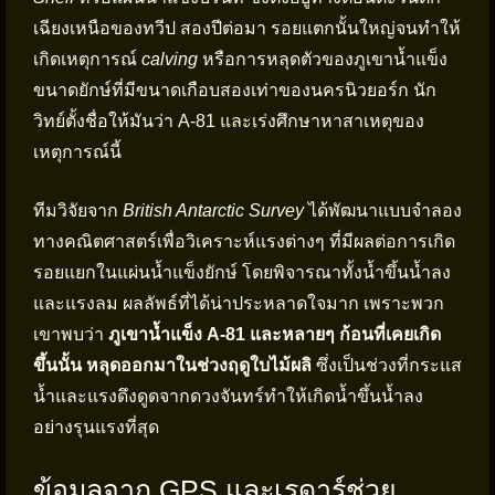
เฉียงเหนือของทวีป สองปีต่อมา รอยแตกนั้นใหญ่จนทำให้
เกิดเหตุการณ์
calving
หรือการหลุดตัวของภูเขาน้ำแข็ง
ขนาดยักษ์ที่มีขนาดเกือบสองเท่าของนครนิวยอร์ก นัก
วิทย์ตั้งชื่อให้มันว่า A-81 และเร่งศึกษาหาสาเหตุของ
เหตุการณ์นี้
ทีมวิจัยจาก
British Antarctic Survey
ได้พัฒนาแบบจำลอง
ทางคณิตศาสตร์เพื่อวิเคราะห์แรงต่างๆ ที่มีผลต่อการเกิด
รอยแยกในแผ่นน้ำแข็งยักษ์ โดยพิจารณาทั้งน้ำขึ้นน้ำลง
และแรงลม ผลลัพธ์ที่ได้น่าประหลาดใจมาก เพราะพวก
เขาพบว่า
ภูเขาน้ำแข็ง A-81 และหลายๆ ก้อนที่เคยเกิด
ขึ้นนั้น หลุดออกมาในช่วงฤดูใบไม้ผลิ
ซึ่งเป็นช่วงที่กระแส
น้ำและแรงดึงดูดจากดวงจันทร์ทำให้เกิดน้ำขึ้นน้ำลง
อย่างรุนแรงที่สุด
ข้อมูลจาก GPS และเรดาร์ช่วย