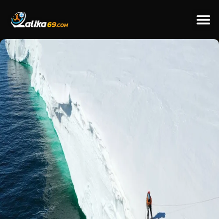
ข่าวป
ข่าวต่างป