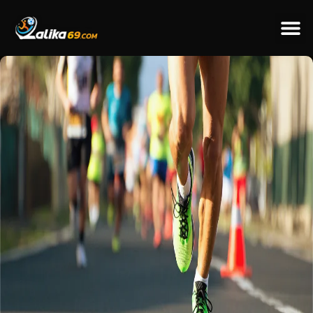
ข่าวป
ข่าวต่างป