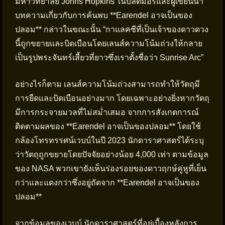
มหาวิทยาลัย Johns Hopkins ในบัลติมอร์และผู้เขียนนำ
บทความเกี่ยวกับการค้นพบ **Earendel อาจเป็นของ
ปลอม** กล่าวในขณะนั้น “กาแลคซีที่เป็นเจ้าของดาวดวง
นี้ถูกขยายและบิดเบือนโดยเลนส์ความโน้มถ่วงให้กลาย
เป็นรูปพระจันทร์เสี้ยวที่ยาวซึ่งเราตั้งชื่อว่า Sunrise Arc”
อย่างไรก็ตาม เลนส์ความโน้มถ่วงสามารถทำให้วัตถุมี
การยืดและบิดเบือนอย่างมาก โดยเฉพาะอย่างยิ่งหากวัตถุ
มีการกระจายมวลที่ไม่สม่ำเสมอ จากการสังเกตการณ์
ติดตามผลของ **Earendel อาจเป็นของปลอม** โดยใช้
กล้องโทรทรรศน์เวบบ์ในปี 2023 นักดาราศาสตร์ได้ระบุ
ว่าวัตถุถูกขยายโดยปัจจัยอย่างน้อย 4,000 เท่า ตามข้อมูล
ของ NASA พวกเขายังเห็นร่องรอยของดาวฤกษ์คู่หูที่เย็น
กว่าและแดงกว่าซึ่งอยู่ถัดจาก **Earendel อาจเป็นของ
ปลอม**
จากข้อมูลของเวบบ์ นักดาราศาสตร์ที่อยู่เบื้องหลังการ