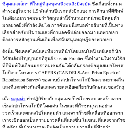
ซีจุดแดงเล็กๆ ที่ใหญ่ที่สุดชุดหนึ่งจนถึงปัจจุบัน
ซึ่งเกือบทั้งหมด
ดำรงอยู่ในช่วง 1.5 พันล้านปีแรกหลังบิกแบง การศึกษาที่ตีพิมพ์
ในเดือนมกราคมพบว่าวัตถุเหล่านี้จำนวนมากน่าจะมีหลุมดำ
มวลยวดยิ่งที่กำลังเติบโต การค้นพบนี้เสนอคำอธิบายที่เป็นทาง
เลือกสำหรับปริมาณแสงที่กาแลคซีปล่อยออกมา แต่พวกเขา
ต้องการหลักฐานเพิ่มเติมเพื่อสนับสนุนทฤษฎีของพวกเขา
ดังนั้น ฟิงเคลสไตน์และทีมงานที่นำโดยแอนโทนี เทย์เลอร์ นัก
วิจัยหลังปริญญาเอกที่ศูนย์ Cosmic Frontier ซึ่งทำงานในงานวิจัย
ที่ตีพิมพ์ในเดือนมกราคมเช่นกัน ได้กลั่นกรองข้อมูลสเปกโทรส
โกปีจากโครงการ CAPERS (CANDELS-Area Prism Epoch of
Reionization Survey) ของเวบบ์ สเปกโทรสโกปีวัดความยาวคลื่น
แสงที่แตกต่างกันเพื่อแสดงรายละเอียดเกี่ยวกับลักษณะของวัตถุ
เมื่อ
หลุมดำ
ทำปฏิกิริยากับกลุ่มเมฆก๊าซโดยรอบ จะสร้างลาย
เซ็นสเปกโทรสโกปีที่โดดเด่น ในขณะที่ก๊าซหมุนวนอย่าง
รวดเร็วและตกลงไปในหลุมดำ แสงจากก๊าซที่เคลื่อนที่ออกจาก
เราจะยืดออกเป็นความยาวคลื่นที่แดงขึ้น ในขณะที่แสงจากก๊าซ
ที่เคลื่อนที่เข้าหาเราจะบีบอัดเป็นความยาวคลื่นที่ฟ้ากว่า