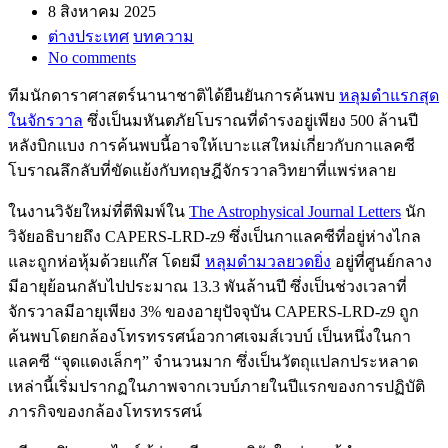
8 สิงหาคม 2025
ต่างประเทศ
บทความ
No comments
ทีมนักดาราศาสตร์นานาชาติได้ยืนยันการค้นพบ
หลุมดำแรกสุด
ในจักรวาล
ซึ่งเป็นมหันตภัยโบราณที่ดำรงอยู่เพียง 500 ล้านปี
หลังบิกแบง การค้นพบนี้อาจให้เบาะแสใหม่เกี่ยวกับกาแลคซี
โบราณลึกลับที่ขัดแย้งกับทฤษฎีจักรวาลวิทยาที่แพร่หลาย
ในงานวิจัยใหม่ที่ตีพิมพ์ใน
The Astrophysical Journal Letters
นัก
วิจัยอธิบายถึง CAPERS-LRD-z9 ซึ่งเป็นกาแลคซีที่อยู่ห่างไกล
และถูกห่อหุ้มด้วยแก๊ส โดยมี
หลุมดำมวลยวดยิ่ง
อยู่ที่ศูนย์กลาง
มีอายุย้อนกลับไปประมาณ 13.3 พันล้านปี ซึ่งเป็นช่วงเวลาที่
จักรวาลมีอายุเพียง 3% ของอายุปัจจุบัน CAPERS-LRD-z9 ถูก
ค้นพบโดยกล้องโทรทรรศน์อวกาศเจมส์เวบบ์ เป็นหนึ่งในกา
แลคซี “จุดแดงเล็กๆ” จำนวนมาก ซึ่งเป็นวัตถุแปลกประหลาด
เหล่านี้เริ่มปรากฏในภาพจากเวบบ์ภายในปีแรกของการปฏิบัติ
ภารกิจของกล้องโทรทรรศน์