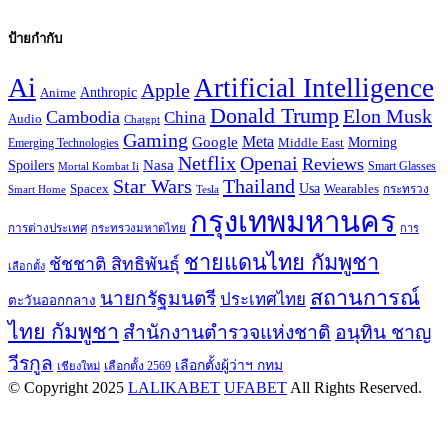
ป้ายกำกับ
Ai
Artificial Intelligence
Apple
Anthropic
Anime
Donald Trump
Elon Musk
Cambodia
China
Audio
Chatgpt
Gaming
Google
Meta
Morning
Emerging Technologies
Middle East
Openai
Netflix
Reviews
Spoilers
Nasa
Smart Glasses
Mortal Kombat Ii
Star Wars
Thailand
Usa
Wearables
Spacex
Tesla
กระทรวง
Smart Home
กรุงเทพมหานคร
การต่างประเทศ
กระทรวงมหาดไทย
การ
ชายแดนไทย กัมพูชา
ชัชชาติ สิทธิพันธุ์
เลือกตั้ง
สถานการณ์
นายกรัฐมนตรี
ประเทศไทย
ตะวันออกกลาง
ไทย กัมพูชา
สำนักงานตำรวจแห่งชาติ
อนุทิน ชาญ
วีรกูล
เลือกตั้งผู้ว่าฯ กทม
เลือกตั้ง 2569
เชียงใหม่
© Copyright 2025
LALIKABET
UFABET
All Rights Reserved.