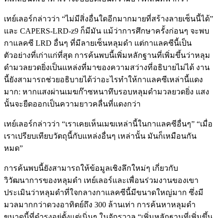
เทย์เลอร์กล่าวว่า “ไม่มีสิ่งอื่นใดอีกมากมายที่สร้างลายเซ็นนี้ได้”
และ CAPERS-LRD-z9 ก็มีมัน แม้ว่าการศึกษาครั้งก่อนๆ จะพบ
กาแลคซี LRD อื่นๆ ที่มีลายเซ็นหลุมดำ แต่กาแลคซีนี้เป็น
ตัวอย่างที่เก่าแก่ที่สุด การค้นพบนี้เพิ่มหลักฐานที่เพิ่มขึ้นว่าหลุม
ดำมวลยวดยิ่งเป็นแหล่งที่มาของความสว่างที่อธิบายไม่ได้ งาน
นี้ยังสามารถช่วยอธิบายได้ว่าอะไรทำให้กาแลคซีเหล่านี้แดง
มาก: หากแสงผ่านเมฆก๊าซหนาทึบรอบหลุมดำมวลยวดยิ่ง แสง
นั้นจะยืดออกเป็นความยาวคลื่นที่แดงกว่า
เทย์เลอร์กล่าวว่า “เราเคยเห็นเมฆเหล่านี้ในกาแลคซีอื่นๆ” “เมื่อ
เราเปรียบเทียบวัตถุนี้กับแหล่งอื่นๆ เหล่านั้น มันก็เหมือนกัน
หมด”
การค้นพบนี้ยังสามารถให้ข้อมูลเชิงลึกใหม่ๆ เกี่ยวกับ
วิวัฒนาการของหลุมดำ เทย์เลอร์และเพื่อนร่วมงานของเขา
ประเมินว่าหลุมดำที่ใจกลางกาแลคซีนี้มีขนาดใหญ่มาก ซึ่งมี
มวลมากกว่าดวงอาทิตย์ถึง 300 ล้านเท่า การค้นหาหลุมดำ
ขนาดนี้ที่ดำรงอยู่ตั้งแต่เนิ่นๆ ในจักรวาล “เพิ่มหลักฐานที่เพิ่มขึ้น