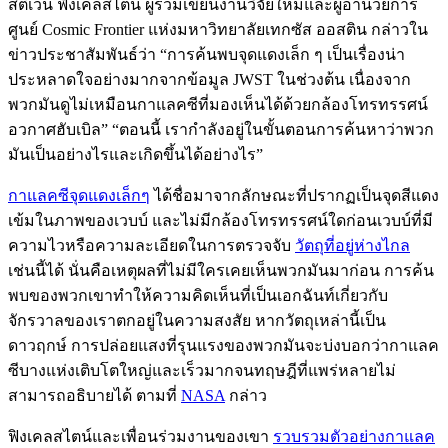
สตีเวน ฟิงเคลสไตน์ ผู้ร่วมเขียนงานวิจัยใหม่และผู้อำนวยการ
ศูนย์ Cosmic Frontier แห่งมหาวิทยาลัยเทกซัส ออสติน กล่าวใน
ข่าวประชาสัมพันธ์ว่า “การค้นพบจุดแดงเล็ก ๆ เป็นเรื่องน่า
ประหลาดใจอย่างมากจากข้อมูล JWST ในช่วงต้น เนื่องจาก
พวกมันดูไม่เหมือนกาแลคซีที่มองเห็นได้ด้วยกล้องโทรทรรศน์
อวกาศฮับเบิล” “ตอนนี้ เรากำลังอยู่ในขั้นตอนการค้นหาว่าพวก
มันเป็นอย่างไรและเกิดขึ้นได้อย่างไร”
กาแลคซีจุดแดงเล็กๆ
ได้ชื่อมาจากลักษณะที่ปรากฏเป็นจุดสีแดง
เข้มในภาพของเวบบ์ และไม่มีกล้องโทรทรรศน์ใดก่อนเวบบ์ที่มี
ความไวหรือความละเอียดในการตรวจจับ
วัตถุที่อยู่ห่างไกล
เช่นนี้ได้ นั่นคือเหตุผลที่ไม่มีใครเคยเห็นพวกมันมาก่อน การค้น
พบของพวกเขาทำให้ความคิดเห็นที่เป็นเอกฉันท์เกี่ยวกับ
จักรวาลของเราตกอยู่ในความสงสัย หากวัตถุเหล่านี้เป็น
ดาวฤกษ์ การปล่อยแสงที่รุนแรงของพวกมันจะบ่งบอกว่ากาแลค
ซีบางแห่งเติบโตใหญ่และเร็วมากจนทฤษฎีที่แพร่หลายไม่
สามารถอธิบายได้ ตามที่
NASA
กล่าว
ฟิงเคลสไตน์และเพื่อนร่วมงานของเขา
รวบรวมตัวอย่างกาแลค